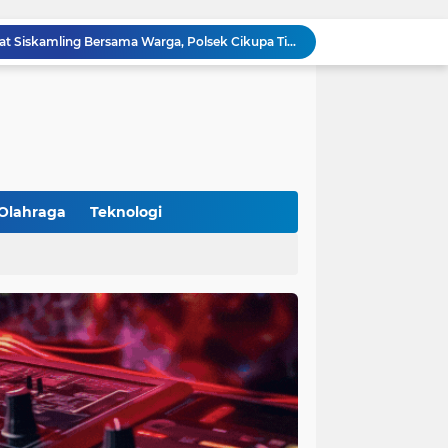
Aiptu Budiansyah Perkuat Siskamling Bersama Warga, Polsek Cikupa Tingkatkan Sinergi Jaga Kamtibmas
Polsek Cikupa Intensifkan Patroli Ops Cipkon KRYD, Antisipasi Gangguan Kamtibmas di Kawasan Citra Raya
Ka Polsubsektor Cikupa Mas Aktif Atur Arus Lalu Lintas Sore, Wujudkan Kamseltibcar Lantas
Polsek Cikupa Cek Lokasi Penemuan Buaya di Desa Budimulya, Satwa Dievakuasi Petugas Damkar
Polsek Cikupa Gelar Patroli dan Berikan Imbauan kepada Debt Collector, Cegah Gangguan Kamtibmas
Bhabinkamtibmas dan Babinsa Desa Bojong Gelar Warung Bhabinkamtibmas, Pererat Komunikasi dengan Warga
Bhabinkamtibmas Kelurahan Sukamulya Sambangi Tokoh Masyarakat, Perkuat Sinergi Jaga Kamtibmas
Kanit Lantas Polsek Cikupa Pimpin Patroli KRYD, Antisipasi Gangguan Kamtibmas di Sejumlah Titik Rawan
Olahraga
Teknologi
Bhabinkamtibmas Polsek Cikupa Dorong Semangat Warga Lewat Program Polisi Peduli Pengangguran di Desa Cibadak
(102)
(7)
Polisi Peduli Pendidikan, Kasat Binmas Polresta Tangerang Jadi Pembina Upacara di SMA IT Smart Syahida Cikupa