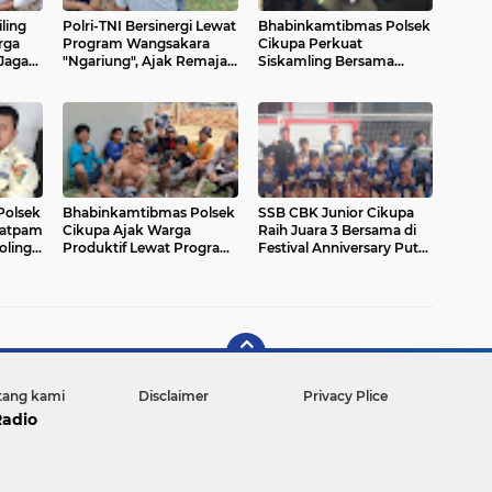
iling
Polri-TNI Bersinergi Lewat
Bhabinkamtibmas Polsek
rga
Program Wangsakara
Cikupa Perkuat
Jaga
"Ngariung", Ajak Remaja
Siskamling Bersama
amulya
Jaga Kamtibmas di Desa
Warga Kelurahan Bunder
Cikupa
Polsek
Bhabinkamtibmas Polsek
SSB CBK Junior Cikupa
Satpam
Cikupa Ajak Warga
Raih Juara 3 Bersama di
oling
Produktif Lewat Program
Festival Anniversary Putra
aan
Poliran di Desa
Cisereh 2026
Sukanagara
tang kami
Disclaimer
Privacy Plice
Radio