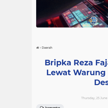
›
Daerah
Bripka Reza Fa
Lewat Warung 
Des
Thursday, 25 June 
komentar