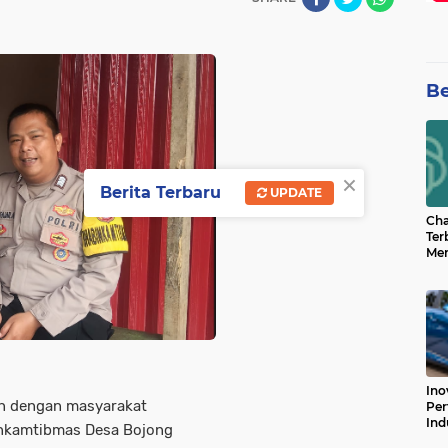
Be
×
Berita Terbaru
UPDATE
Cha
Ter
Men
Bua
Can
Ino
 dengan masyarakat
Per
Ind
inkamtibmas Desa Bojong