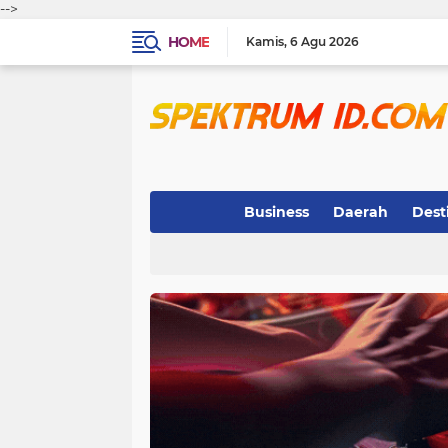
-->
HOME
Kamis
6 Agu 2026
Business
Daerah
Dest
Indeks
(3)
(263)
(32)