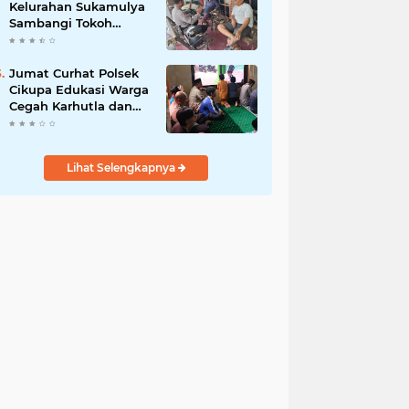
Kelurahan Sukamulya
Sambangi Tokoh
Masyarakat, Perkuat
Sinergi Jaga
Kamtibmas
Jumat Curhat Polsek
Cikupa Edukasi Warga
Cegah Karhutla dan
Larangan Membakar
Sampah
Lihat Selengkapnya