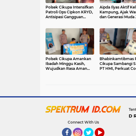
Polsek Cikupa Intensifkan
Aipda Ilyas Aktif Kel
Patroli Ops Cipkon KRYD,
Kampung, Ajak Wa
Antisipasi Gangguan
dan Generasi Muda 
Kamtibmas di Kawasan
Kamtibmas di Suk
Citra Raya
Polsek Cikupa Amankan
Bhabinkamtibmas 
Ibadah Minggu Kasih,
Cikupa Sambangi 
Wujudkan Rasa Aman
PT HMI, Perkuat Co
bagi Jemaat di Tiga Gereja
System dan Kemitr
Kamtibmas
Ten
D 
Connect With Us