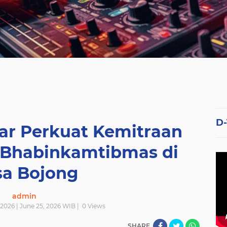
D
jar Perkuat Kemitraan
Bhabinkamtibmas di
a Bojong
admin
2026 | June 25, 2026 WIB |
0
Views
SHARE