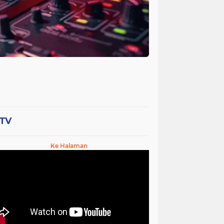
-TV
Ke Halaman