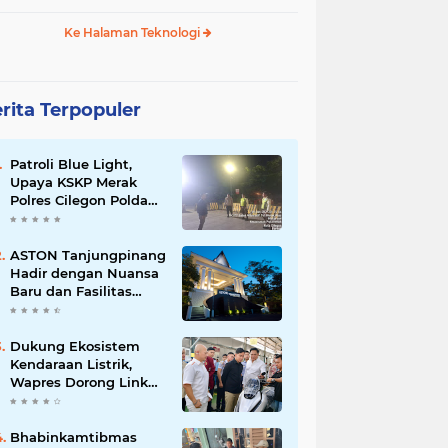
Ke Halaman Teknologi
rita Terpopuler
Patroli Blue Light,
Upaya KSKP Merak
Polres Cilegon Polda
Banten Tekan Aksi
Kriminalitas
ASTON Tanjungpinang
Hadir dengan Nuansa
Baru dan Fasilitas
Lengkap untuk
Kenyamanan Tamu
Dukung Ekosistem
Kendaraan Listrik,
Wapres Dorong Link
and Match
Pendidikan–Industri
Bhabinkamtibmas