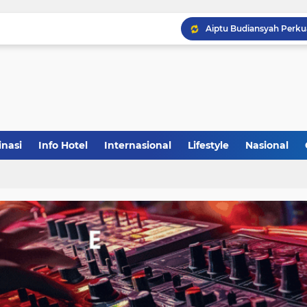
inasi
Info Hotel
Internasional
Lifestyle
Nasional
(1)
(148)
(27)
(903)