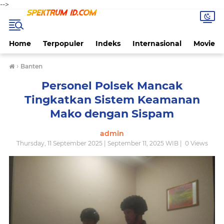
-->
Home
Terpopuler
Indeks
Internasional
Movie
›
Banten
Personel Polsek Mancak
Tingkatkan Sistem Keamanan
Mako dengan Sispam
admin
Thursday, 11 September 2025 | September 11, 2025 WIB |
0
Views