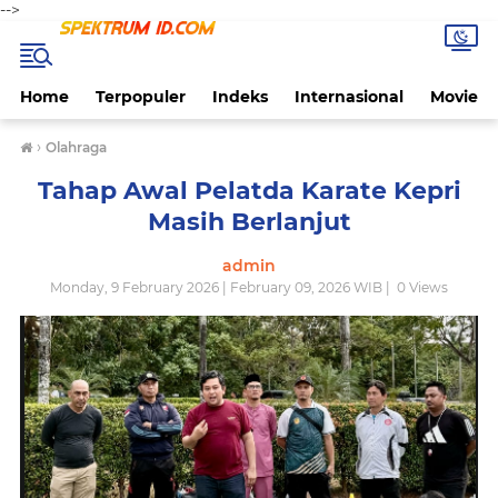
-->
Home
Terpopuler
Indeks
Internasional
Movie
›
Olahraga
Tahap Awal Pelatda Karate Kepri
Masih Berlanjut
admin
Monday, 9 February 2026 | February 09, 2026 WIB |
0
Views