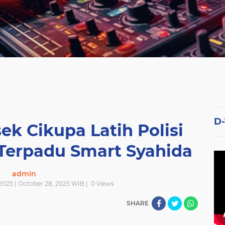
D
ek Cikupa Latih Polisi
m Terpadu Smart Syahida
admin
2025 | October 28, 2025 WIB |
0
Views
SHARE