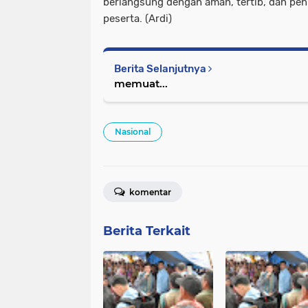
berlangsung dengan aman, tertib, dan pen
peserta. (Ardi)
Berita Selanjutnya
memuat...
Nasional
komentar
Berita Terkait