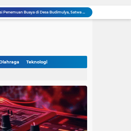
Polsek Cikupa Cek Lokasi Penemuan Buaya di Desa Budimulya, Satwa Dievakuasi Petugas Damkar
Polsek Cikupa Gelar Patroli dan Berikan Imbauan kepada Debt Collector, Cegah Gangguan Kamtibmas
Bhabinkamtibmas dan Babinsa Desa Bojong Gelar Warung Bhabinkamtibmas, Pererat Komunikasi dengan Warga
Bhabinkamtibmas Kelurahan Sukamulya Sambangi Tokoh Masyarakat, Perkuat Sinergi Jaga Kamtibmas
Kanit Lantas Polsek Cikupa Pimpin Patroli KRYD, Antisipasi Gangguan Kamtibmas di Sejumlah Titik Rawan
Bhabinkamtibmas Polsek Cikupa Dorong Semangat Warga Lewat Program Polisi Peduli Pengangguran di Desa Cibadak
Polisi Peduli Pendidikan, Kasat Binmas Polresta Tangerang Jadi Pembina Upacara di SMA IT Smart Syahida Cikupa
Aiptu Budiansyah Perkuat Siskamling Bersama Warga, Polsek Cikupa Tingkatkan Sinergi Jaga Kamtibmas
Olahraga
Teknologi
Polsek Cikupa Intensifkan Patroli Ops Cipkon KRYD, Antisipasi Gangguan Kamtibmas di Kawasan Citra Raya
Ka Polsubsektor Cikupa Mas Aktif Atur Arus Lalu Lintas Sore, Wujudkan Kamseltibcar Lantas
(102)
(7)