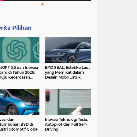
rita Pilihan
tGPT 5.5 dan Inovasi
BYD SEAL: Estetika Laut
baru di Tahun 2026:
yang Memikat dalam
uju Kecerdasan
Desain Mobil Listrik
tan yang Lebih
ggih dan Adaptif
vasi dan
Inovasi Teknologi Tesla:
tumbuhan BYD di
Autopilot dan Full Self-
ustri Otomotif Global
Driving