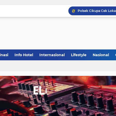
inasi
Info Hotel
Internasional
Lifestyle
Nasional
(1)
(148)
(27)
(903)