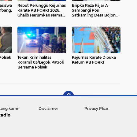
hasiswa
Rebut Perunggu Kejurnas
Bripka Reza Fajar A
foang,
Karate PB FORKI 2026,
Sambangi Pos
Ghalib Harumkan Nama
Satkamling Desa Bojong,
uktur
Kepri
Perkuat Kamtibmas
di
Bersama Warga
Polsek
Tekan Kriminalitas
Kejurnas Karate Dibuka
Koramil 03/Legok Patroli
Ketum PB FORKI
Bersama Polsek
t
mas
tang kami
Disclaimer
Privacy Plice
Radio