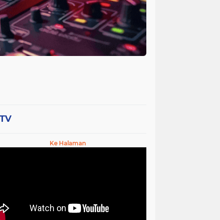
-TV
Ke Halaman