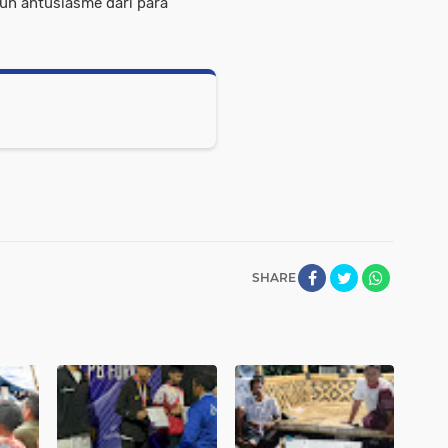
uh antusiasme dari para
SHARE