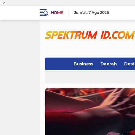
-->
HOME
Jum'at
7 Agu 2026
Business
Daerah
Dest
Indeks
(3)
(263)
(32)