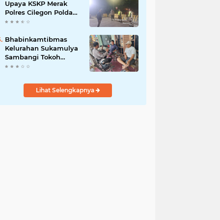
Upaya KSKP Merak
Polres Cilegon Polda
Banten Tekan Aksi
Kriminalitas
Bhabinkamtibmas
Kelurahan Sukamulya
Sambangi Tokoh
Masyarakat, Perkuat
Sinergi Jaga
Kamtibmas
Lihat Selengkapnya