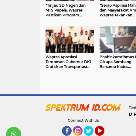
*Tinjau SD Negeri dan
*Serap Aspirasi Ma
MTS Papela, Wapres
dan Masyarakat Am
Pastikan Program
Wapres Tekankan
Prioritas Presiden
Percepatan Infrastr
Jangkau Wilayah 3T*
dan Layanan Dasar 
NTT*
Wapres Apresiasi
Bhabinkamtibmas 
Terobosan Gubernur DKI
Cikupa Sambang
Gratiskan Transportasi
Bersama Kades
Publik bagi 15 Golongan
Sukadamai Perkua
Masyarakat
Sinergitas Kamtib
Ten
D 
Connect With Us