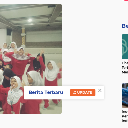
Be
Cha
Ter
Men
Bua
Can
×
Berita Terbaru
UPDATE
Ino
Per
Ind