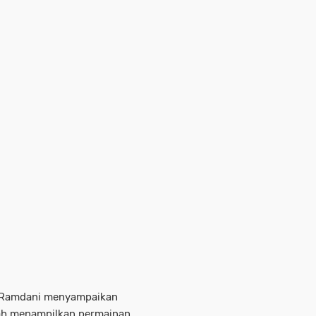
l Ramdani menyampaikan
lah menampilkan permainan