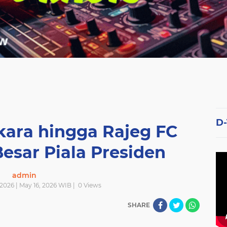
D
ara hingga Rajeg FC
Besar Piala Presiden
admin
2026 | May 16, 2026 WIB |
0
Views
SHARE