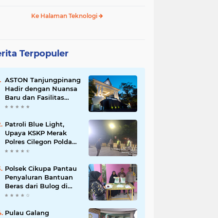
Ke Halaman Teknologi
rita Terpopuler
ASTON Tanjungpinang
Hadir dengan Nuansa
Baru dan Fasilitas
Lengkap untuk
Kenyamanan Tamu
Patroli Blue Light,
Upaya KSKP Merak
Polres Cilegon Polda
Banten Tekan Aksi
Kriminalitas
Polsek Cikupa Pantau
Penyaluran Bantuan
Beras dari Bulog di
Desa Pasir Gadung
Pulau Galang