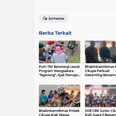
komentar
Berita Terkait
Polri-TNI Bersinergi Lewat
Bhabinkamtibmas 
Program Wangsakara
Cikupa Perkuat
"Ngariung", Ajak Remaja
Siskamling Bersam
Jaga Kamtibmas di Desa
Warga Kelurahan B
Cikupa
Bhabinkamtibmas Polsek
SSB CBK Junior Ci
Cikupa Ajak Warga
Raih Juara 3 Bersam