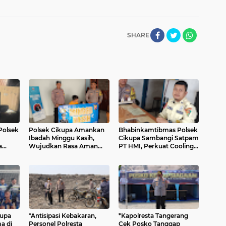
SHARE
Polsek
Polsek Cikupa Amankan
Bhabinkamtibmas Polsek
Ibadah Minggu Kasih,
Cikupa Sambangi Satpam
a
Wujudkan Rasa Aman
PT HMI, Perkuat Cooling
under
bagi Jemaat di Tiga Gereja
System dan Kemitraan
Kamtibmas
kupa
*Antisipasi Kebakaran,
*Kapolresta Tangerang
a di
Personel Polresta
Cek Posko Tanggap