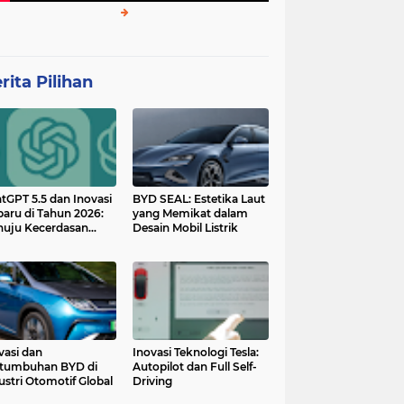
rita Pilihan
tGPT 5.5 dan Inovasi
BYD SEAL: Estetika Laut
baru di Tahun 2026:
yang Memikat dalam
uju Kecerdasan
Desain Mobil Listrik
tan yang Lebih
ggih dan Adaptif
vasi dan
Inovasi Teknologi Tesla:
tumbuhan BYD di
Autopilot dan Full Self-
ustri Otomotif Global
Driving