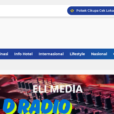
inasi
Info Hotel
Internasional
Lifestyle
Nasional
(1)
(148)
(27)
(903)