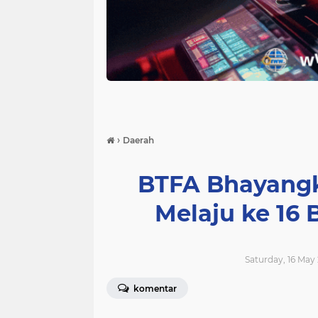
›
Daerah
BTFA Bhayangk
Melaju ke 16 
Saturday, 16 May 
komentar