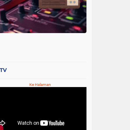
-TV
Ke Halaman