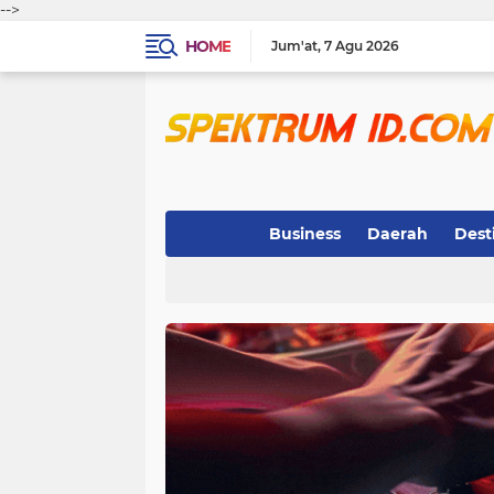
-->
HOME
Jum'at
7 Agu 2026
Business
Daerah
Dest
Indeks
(3)
(263)
(32)