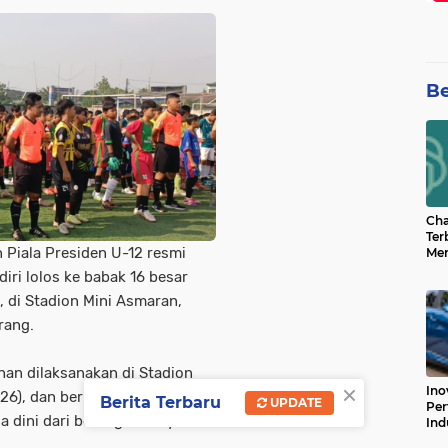
Be
Cha
Ter
Piala Presiden U-12 resmi
Men
Bua
iri lolos ke babak 16 besar
Can
, di Stadion Mini Asmaran,
rang.
han dilaksanakan di Stadion
×
Ino
26), dan berlangsung meriah
Berita Terbaru
UPDATE
Per
a dini dari berbagai wilayah
Ind