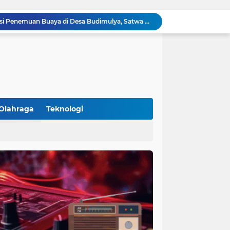
Polsek Cikupa Gelar Patroli dan Berikan Imbauan kepada Debt Collector, Cegah Gangguan Kamtibmas
Bhabinkamtibmas dan Babinsa Desa Bojong Gelar Warung Bhabinkamtibmas, Pererat Komunikasi dengan Warga
Bhabinkamtibmas Kelurahan Sukamulya Sambangi Tokoh Masyarakat, Perkuat Sinergi Jaga Kamtibmas
Kanit Lantas Polsek Cikupa Pimpin Patroli KRYD, Antisipasi Gangguan Kamtibmas di Sejumlah Titik Rawan
Bhabinkamtibmas Polsek Cikupa Dorong Semangat Warga Lewat Program Polisi Peduli Pengangguran di Desa Cibadak
Polisi Peduli Pendidikan, Kasat Binmas Polresta Tangerang Jadi Pembina Upacara di SMA IT Smart Syahida Cikupa
Aiptu Budiansyah Perkuat Siskamling Bersama Warga, Polsek Cikupa Tingkatkan Sinergi Jaga Kamtibmas
Polsek Cikupa Intensifkan Patroli Ops Cipkon KRYD, Antisipasi Gangguan Kamtibmas di Kawasan Citra Raya
Olahraga
Teknologi
Ka Polsubsektor Cikupa Mas Aktif Atur Arus Lalu Lintas Sore, Wujudkan Kamseltibcar Lantas
(102)
(7)
Polsek Cikupa Cek Lokasi Penemuan Buaya di Desa Budimulya, Satwa Dievakuasi Petugas Damkar