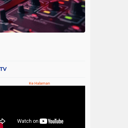
-TV
Ke Halaman