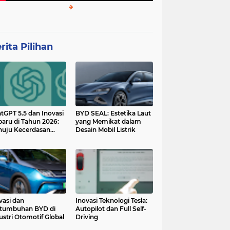
rita Pilihan
tGPT 5.5 dan Inovasi
BYD SEAL: Estetika Laut
baru di Tahun 2026:
yang Memikat dalam
uju Kecerdasan
Desain Mobil Listrik
tan yang Lebih
ggih dan Adaptif
vasi dan
Inovasi Teknologi Tesla:
tumbuhan BYD di
Autopilot dan Full Self-
ustri Otomotif Global
Driving