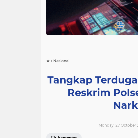
›
Nasional
Tangkap Terduga
Reskrim Pol
Nark
Monday, 27 October 2
komentar