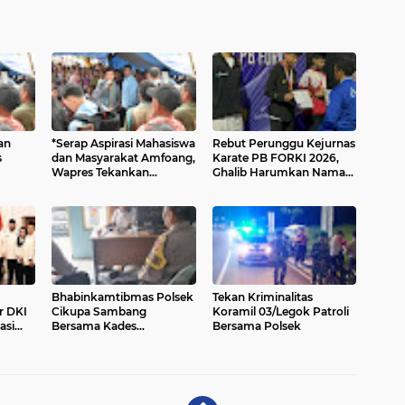
an
*Serap Aspirasi Mahasiswa
Rebut Perunggu Kejurnas
s
dan Masyarakat Amfoang,
Karate PB FORKI 2026,
Wapres Tekankan
Ghalib Harumkan Nama
Percepatan Infrastruktur
Kepri
*
dan Layanan Dasar di
NTT*
Bhabinkamtibmas Polsek
Tekan Kriminalitas
r DKI
Cikupa Sambang
Koramil 03/Legok Patroli
asi
Bersama Kades
Bersama Polsek
ngan
Sukadamai Perkuat
Sinergitas Kamtibmas