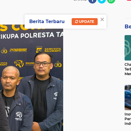
×
Berita Terbaru
UPDATE
Be
Cha
Ter
Men
Bua
Can
Ino
Per
Ind