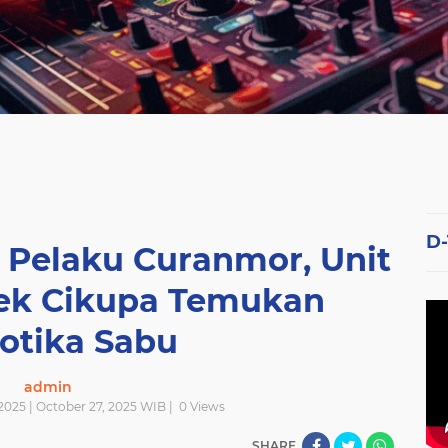
D
 Pelaku Curanmor, Unit
sek Cikupa Temukan
otika Sabu
admin
025 | October 27, 2025 WIB |
0
Views
SHARE