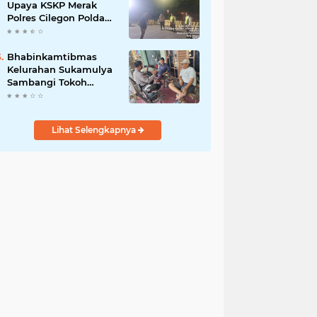
Upaya KSKP Merak
Polres Cilegon Polda
Banten Tekan Aksi
Kriminalitas
Bhabinkamtibmas
Kelurahan Sukamulya
Sambangi Tokoh
Masyarakat, Perkuat
Sinergi Jaga
Kamtibmas
Lihat Selengkapnya