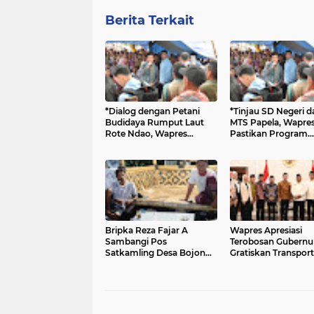
Berita Terkait
*Dialog dengan Petani
*Tinjau SD Negeri d
Budidaya Rumput Laut
MTS Papela, Wapre
Rote Ndao, Wapres
Pastikan Program
Tekankan Modernisasi
Prioritas Presiden
dan Hilirisasi*
Jangkau Wilayah 3T
Bripka Reza Fajar A
Wapres Apresiasi
Sambangi Pos
Terobosan Gubernu
Satkamling Desa Bojong,
Gratiskan Transport
Perkuat Kamtibmas
Publik bagi 15 Golo
Bersama Warga
Masyarakat