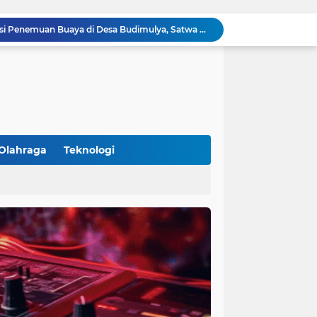
Polsek Cikupa Cek Lokasi Penemuan Buaya di Desa Budimulya, Satwa Dievakuasi Petugas Damkar
Polsek Cikupa Gelar Patroli dan Berikan Imbauan kepada Debt Collector, Cegah Gangguan Kamtibmas
Bhabinkamtibmas dan Babinsa Desa Bojong Gelar Warung Bhabinkamtibmas, Pererat Komunikasi dengan Warga
Bhabinkamtibmas Kelurahan Sukamulya Sambangi Tokoh Masyarakat, Perkuat Sinergi Jaga Kamtibmas
Kanit Lantas Polsek Cikupa Pimpin Patroli KRYD, Antisipasi Gangguan Kamtibmas di Sejumlah Titik Rawan
Bhabinkamtibmas Polsek Cikupa Dorong Semangat Warga Lewat Program Polisi Peduli Pengangguran di Desa Cibadak
Polisi Peduli Pendidikan, Kasat Binmas Polresta Tangerang Jadi Pembina Upacara di SMA IT Smart Syahida Cikupa
Aiptu Budiansyah Perkuat Siskamling Bersama Warga, Polsek Cikupa Tingkatkan Sinergi Jaga Kamtibmas
Olahraga
Teknologi
Polsek Cikupa Intensifkan Patroli Ops Cipkon KRYD, Antisipasi Gangguan Kamtibmas di Kawasan Citra Raya
(102)
(7)
Ka Polsubsektor Cikupa Mas Aktif Atur Arus Lalu Lintas Sore, Wujudkan Kamseltibcar Lantas