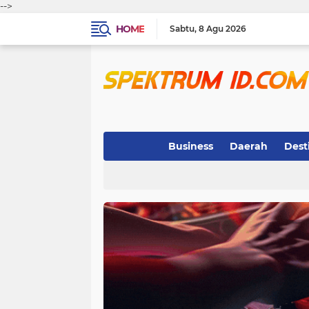
-->
HOME
Sabtu
8 Agu 2026
Business
Daerah
Dest
Indeks
(3)
(263)
(32)