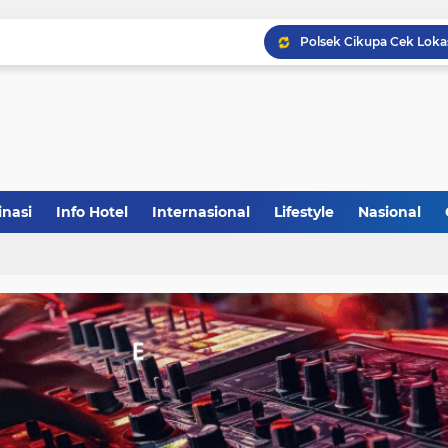
inasi
Info Hotel
Internasional
Lifestyle
Nasional
(1)
(148)
(27)
(903)