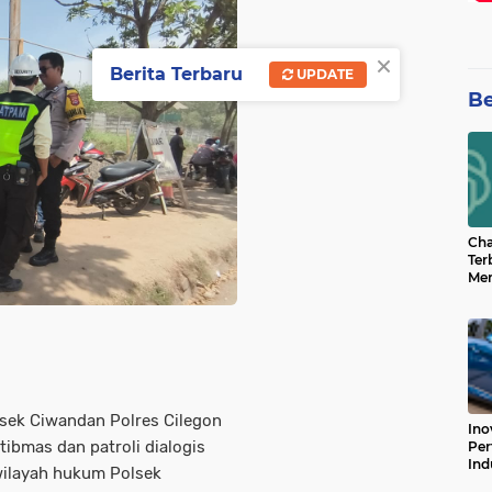
×
Berita Terbaru
UPDATE
Be
Cha
Ter
Men
Bua
Can
lsek Ciwandan Polres Cilegon
Ino
bmas dan patroli dialogis
Per
Ind
wilayah hukum Polsek