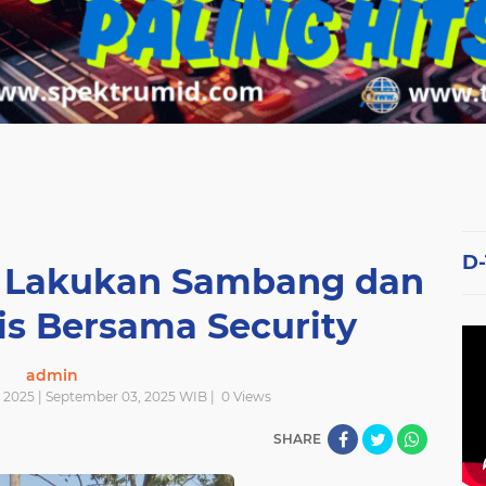
D
 Lakukan Sambang dan
gis Bersama Security
admin
2025 | September 03, 2025 WIB |
0
Views
SHARE