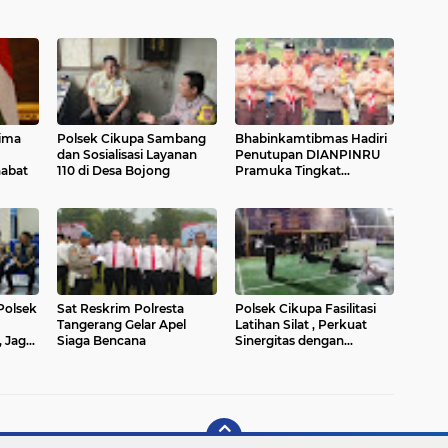
rima
Polsek Cikupa Sambang
Bhabinkamtibmas Hadiri
dan Sosialisasi Layanan
Penutupan DIANPINRU
habat
110 di Desa Bojong
Pramuka Tingkat
Kwarran Cikupa 2025
Polsek
Sat Reskrim Polresta
Polsek Cikupa Fasilitasi
Tangerang Gelar Apel
Latihan Silat , Perkuat
, Jaga
Siaga Bencana
Sinergitas dengan
ungan
Masyarakat