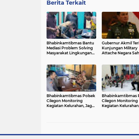
Berita Terkait
Bhabinkamtibmas Bantu
Gubernur Akmil Te
Mediasi Problem Solving
Kunjungan Military
Masyarakat Lingkungan
Attache Negara Sa
Binaan.
Bhabinkamtibmas Polsek
Bhabinkamtibmas 
Cilegon Monitoring
Cilegon Monitoring
Kegiatan Kelurahan, Jaga
Kegiatan Kelurahan
Kondusifitas Lingkungan
Kondusifitas Lingk