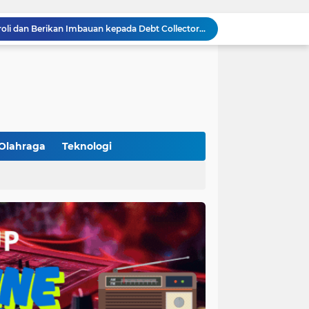
Polsek Cikupa Gelar Patroli dan Berikan Imbauan kepada Debt Collector, Cegah Gangguan Kamtibmas
Bhabinkamtibmas dan Babinsa Desa Bojong Gelar Warung Bhabinkamtibmas, Pererat Komunikasi dengan Warga
Bhabinkamtibmas Kelurahan Sukamulya Sambangi Tokoh Masyarakat, Perkuat Sinergi Jaga Kamtibmas
Kanit Lantas Polsek Cikupa Pimpin Patroli KRYD, Antisipasi Gangguan Kamtibmas di Sejumlah Titik Rawan
Bhabinkamtibmas Polsek Cikupa Dorong Semangat Warga Lewat Program Polisi Peduli Pengangguran di Desa Cibadak
Polisi Peduli Pendidikan, Kasat Binmas Polresta Tangerang Jadi Pembina Upacara di SMA IT Smart Syahida Cikupa
Aiptu Budiansyah Perkuat Siskamling Bersama Warga, Polsek Cikupa Tingkatkan Sinergi Jaga Kamtibmas
Polsek Cikupa Intensifkan Patroli Ops Cipkon KRYD, Antisipasi Gangguan Kamtibmas di Kawasan Citra Raya
Olahraga
Teknologi
Ka Polsubsektor Cikupa Mas Aktif Atur Arus Lalu Lintas Sore, Wujudkan Kamseltibcar Lantas
(102)
(7)
Polsek Cikupa Cek Lokasi Penemuan Buaya di Desa Budimulya, Satwa Dievakuasi Petugas Damkar