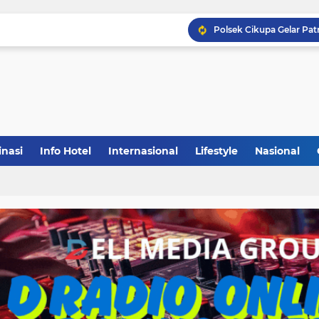
inasi
Info Hotel
Internasional
Lifestyle
Nasional
(1)
(148)
(27)
(903)