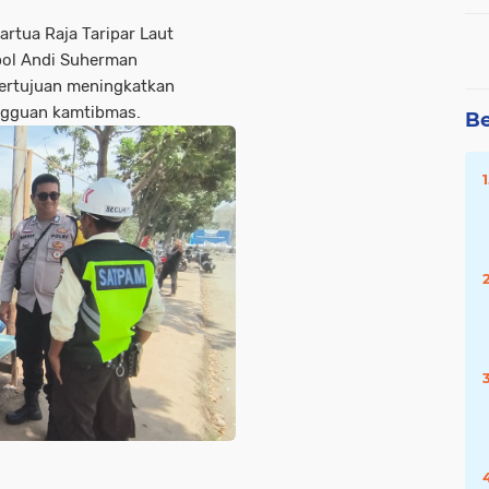
rtua Raja Taripar Laut
pol Andi Suherman
ertujuan meningkatkan
ngguan kamtibmas.
Be