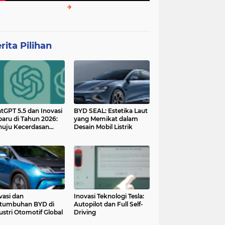
rita Pilihan
tGPT 5.5 dan Inovasi
BYD SEAL: Estetika Laut
baru di Tahun 2026:
yang Memikat dalam
uju Kecerdasan
Desain Mobil Listrik
tan yang Lebih
ggih dan Adaptif
vasi dan
Inovasi Teknologi Tesla:
tumbuhan BYD di
Autopilot dan Full Self-
ustri Otomotif Global
Driving