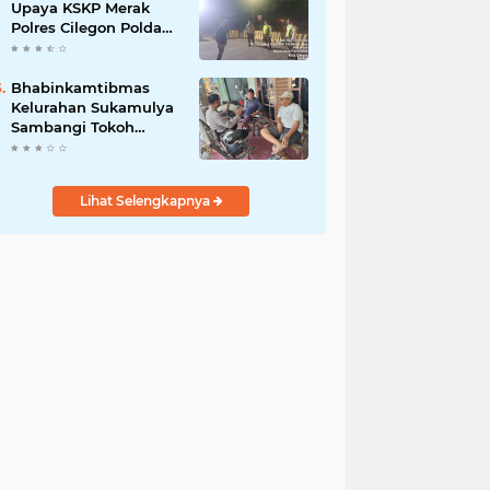
Upaya KSKP Merak
Polres Cilegon Polda
Banten Tekan Aksi
Kriminalitas
Bhabinkamtibmas
Kelurahan Sukamulya
Sambangi Tokoh
Masyarakat, Perkuat
Sinergi Jaga
Kamtibmas
Lihat Selengkapnya