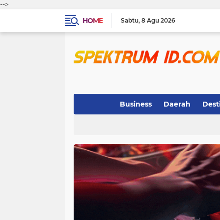
-->
HOME
Sabtu
8 Agu 2026
Business
Daerah
Dest
Indeks
(3)
(263)
(32)