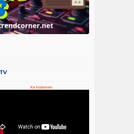
-TV
Ke Halaman