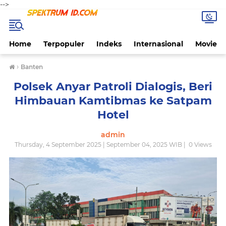
-->
Home
Terpopuler
Indeks
Internasional
Movie
›
Banten
Polsek Anyar Patroli Dialogis, Beri
Himbauan Kamtibmas ke Satpam
Hotel
admin
Thursday, 4 September 2025 | September 04, 2025 WIB |
0
Views