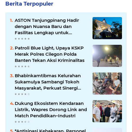
Berita Terpopuler
ASTON Tanjungpinang Hadir
dengan Nuansa Baru dan
Fasilitas Lengkap untuk
Kenyamanan Tamu
Patroli Blue Light, Upaya KSKP
Merak Polres Cilegon Polda
Banten Tekan Aksi Kriminalitas
Bhabinkamtibmas Kelurahan
Sukamulya Sambangi Tokoh
Masyarakat, Perkuat Sinergi
Jaga Kamtibmas
Dukung Ekosistem Kendaraan
Listrik, Wapres Dorong Link and
Match Pendidikan–Industri
*Antisipasi Kebakaran, Personel