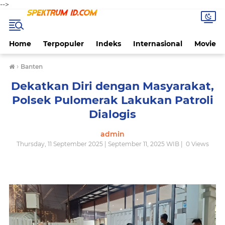
-->
Home
Terpopuler
Indeks
Internasional
Movie
›
Banten
Dekatkan Diri dengan Masyarakat,
Polsek Pulomerak Lakukan Patroli
Dialogis
admin
Thursday, 11 September 2025 | September 11, 2025 WIB |
0
Views