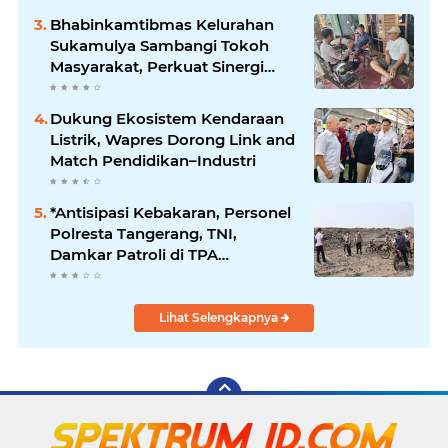
Bhabinkamtibmas Kelurahan
Sukamulya Sambangi Tokoh
Masyarakat, Perkuat Sinergi
Jaga Kamtibmas
Dukung Ekosistem Kendaraan
Listrik, Wapres Dorong Link and
Match Pendidikan–Industri
*Antisipasi Kebakaran, Personel
Polresta Tangerang, TNI,
Damkar Patroli di TPA
Jatiwaringin*
Lihat Selengkapnya