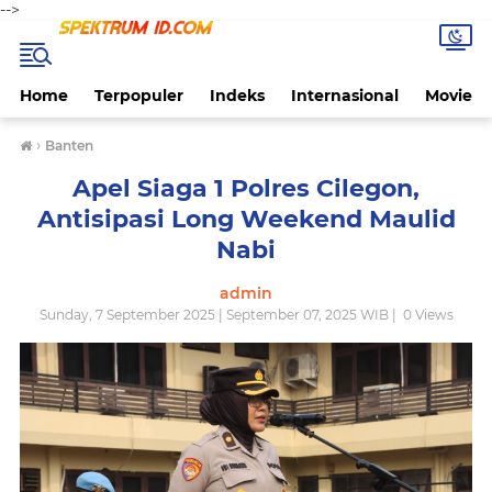
-->
Home
Terpopuler
Indeks
Internasional
Movie
›
Banten
Apel Siaga 1 Polres Cilegon,
Antisipasi Long Weekend Maulid
Nabi
admin
Sunday, 7 September 2025 | September 07, 2025 WIB |
0
Views