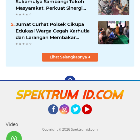
Sukamulya Sambangi Tokoh
Masyarakat, Perkuat Sinergi
Jaga Kamtibmas
Jumat Curhat Polsek Cikupa
Edukasi Warga Cegah Karhutla
dan Larangan Membakar
Sampah
Lihat Selengkapnya
Facebook
Instagram
Twitter
YouTube
Video
Copyright ©
2026 Spektrumid.com