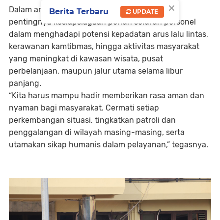
×
Dalam arahannya, Kompol Dwi menekankan
Berita Terbaru
UPDATE
pentingnya kesiapsiagaan penuh seluruh personel
dalam menghadapi potensi kepadatan arus lalu lintas,
kerawanan kamtibmas, hingga aktivitas masyarakat
yang meningkat di kawasan wisata, pusat
perbelanjaan, maupun jalur utama selama libur
panjang.
“Kita harus mampu hadir memberikan rasa aman dan
nyaman bagi masyarakat. Cermati setiap
perkembangan situasi, tingkatkan patroli dan
penggalangan di wilayah masing-masing, serta
utamakan sikap humanis dalam pelayanan,” tegasnya.