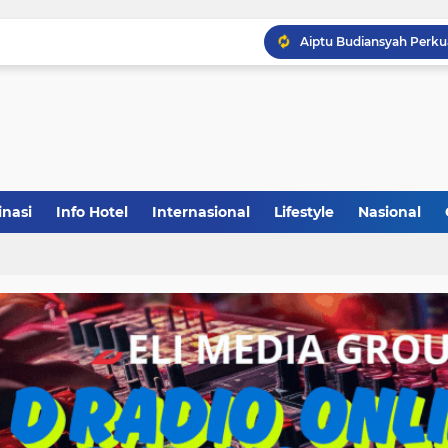
inasi
Info Hotel
Internasional
Lifestyle
Nasional
(1)
(148)
(27)
(903)