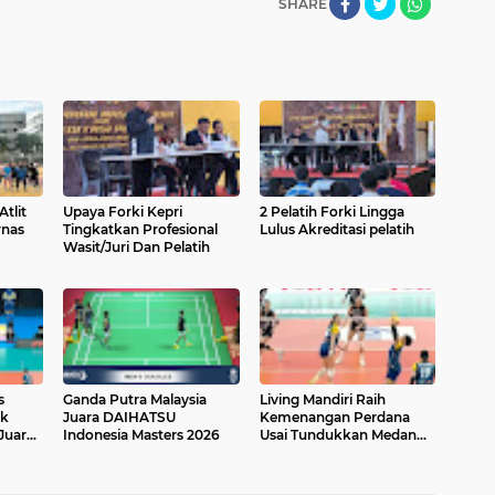
SHARE
Atlit
Upaya Forki Kepri
2 Pelatih Forki Lingga
rnas
Tingkatkan Profesional
Lulus Akreditasi pelatih
Wasit/Juri Dan Pelatih
s
Ganda Putra Malaysia
Living Mandiri Raih
ak
Juara DAIHATSU
Kemenangan Perdana
Juara
Indonesia Masters 2026
Usai Tundukkan Medan
a 2026
Falcons di Jalak Harupat