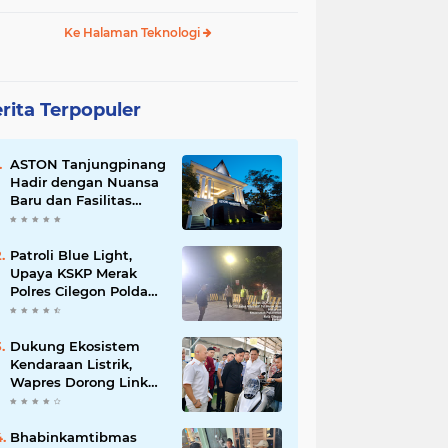
Ke Halaman Teknologi
rita Terpopuler
ASTON Tanjungpinang
Hadir dengan Nuansa
Baru dan Fasilitas
Lengkap untuk
Kenyamanan Tamu
Patroli Blue Light,
Upaya KSKP Merak
Polres Cilegon Polda
Banten Tekan Aksi
Kriminalitas
Dukung Ekosistem
Kendaraan Listrik,
Wapres Dorong Link
and Match
Pendidikan–Industri
Bhabinkamtibmas