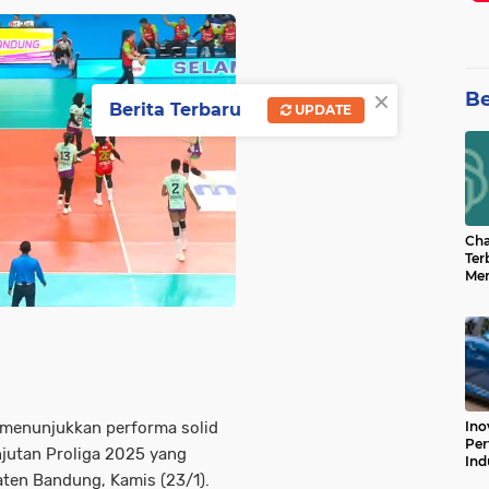
×
Be
Berita Terbaru
UPDATE
Cha
Ter
Men
Bua
Can
menunjukkan performa solid
Ino
Per
njutan
Proliga 2025
yang
Ind
aten Bandung
, Kamis (23/1).