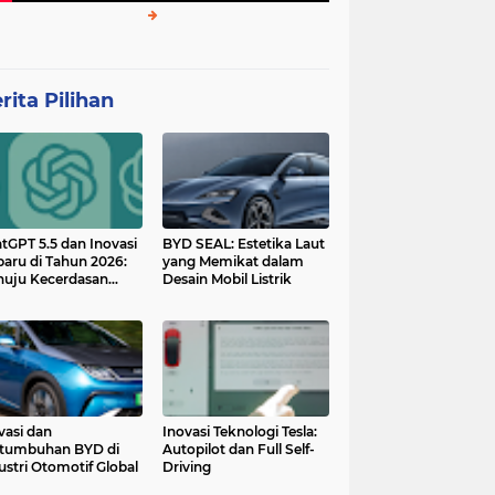
rita Pilihan
tGPT 5.5 dan Inovasi
BYD SEAL: Estetika Laut
baru di Tahun 2026:
yang Memikat dalam
uju Kecerdasan
Desain Mobil Listrik
tan yang Lebih
ggih dan Adaptif
vasi dan
Inovasi Teknologi Tesla:
tumbuhan BYD di
Autopilot dan Full Self-
ustri Otomotif Global
Driving