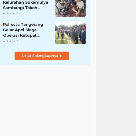
Kelurahan Sukamulya
Sambangi Tokoh
Masyarakat, Perkuat
Sinergi Jaga
Kamtibmas
Polresta Tangerang
Gelar Apel Siaga
Operasi Ketupat
Maung 2026, 1.123
Personel Gabungan
Diterjunkan
Lihat Selengkapnya