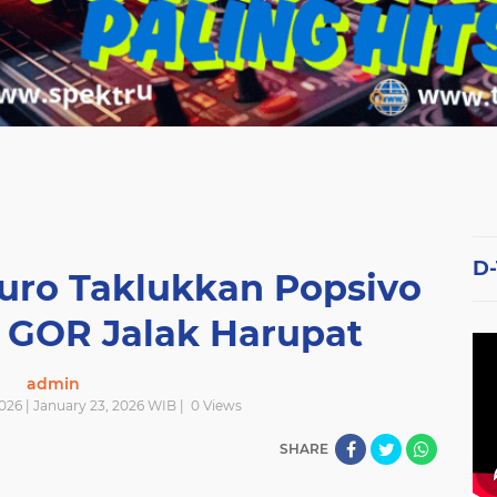
D
ro Taklukkan Popsivo
i GOR Jalak Harupat
admin
026 | January 23, 2026 WIB |
0
Views
SHARE