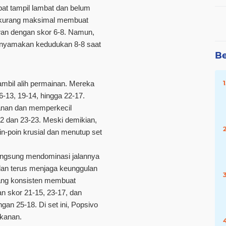
t tampil lambat dan belum
 kurang maksimal membuat
lwan dengan skor 6-8. Namun,
nyamakan kedudukan 8-8 saat
Be
mbil alih permainan. Mereka
6-13, 19-14, hingga 22-17.
anan dan memperkecil
2 dan 23-23. Meski demikian,
n-poin krusial dan menutup set
ngsung mendominasi jalannya
 dan terus menjaga keunggulan
yang konsisten membuat
skor 21-15, 23-17, dan
angan
25-18
. Di set ini, Popsivo
ekanan.