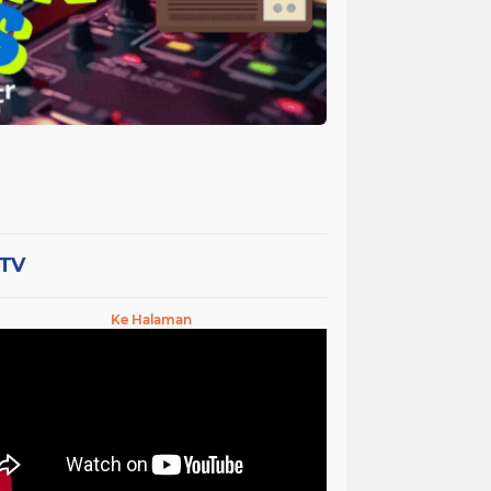
-TV
Ke Halaman