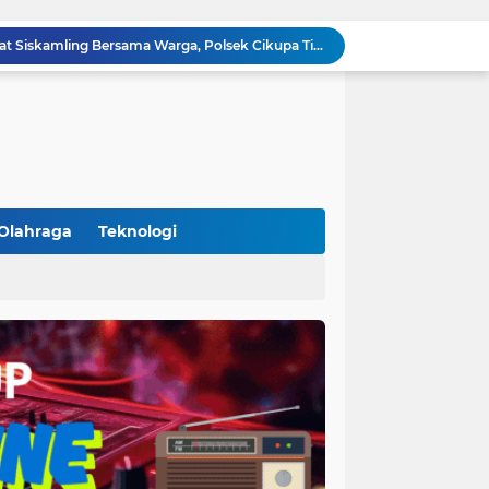
Polsek Cikupa Intensifkan Patroli Ops Cipkon KRYD, Antisipasi Gangguan Kamtibmas di Kawasan Citra Raya
Ka Polsubsektor Cikupa Mas Aktif Atur Arus Lalu Lintas Sore, Wujudkan Kamseltibcar Lantas
Polsek Cikupa Cek Lokasi Penemuan Buaya di Desa Budimulya, Satwa Dievakuasi Petugas Damkar
Polsek Cikupa Gelar Patroli dan Berikan Imbauan kepada Debt Collector, Cegah Gangguan Kamtibmas
Bhabinkamtibmas dan Babinsa Desa Bojong Gelar Warung Bhabinkamtibmas, Pererat Komunikasi dengan Warga
Bhabinkamtibmas Kelurahan Sukamulya Sambangi Tokoh Masyarakat, Perkuat Sinergi Jaga Kamtibmas
Kanit Lantas Polsek Cikupa Pimpin Patroli KRYD, Antisipasi Gangguan Kamtibmas di Sejumlah Titik Rawan
Bhabinkamtibmas Polsek Cikupa Dorong Semangat Warga Lewat Program Polisi Peduli Pengangguran di Desa Cibadak
Olahraga
Teknologi
Polisi Peduli Pendidikan, Kasat Binmas Polresta Tangerang Jadi Pembina Upacara di SMA IT Smart Syahida Cikupa
(102)
(7)
Aiptu Budiansyah Perkuat Siskamling Bersama Warga, Polsek Cikupa Tingkatkan Sinergi Jaga Kamtibmas