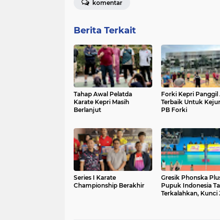
komentar
Berita Terkait
Tahap Awal Pelatda
Forki Kepri Panggil 
Karate Kepri Masih
Terbaik Untuk Keju
Berlanjut
PB Forki
Series I Karate
Gresik Phonska Plu
Championship Berakhir
Pupuk Indonesia T
Terkalahkan, Kunci 
Fase Reguler Prolig