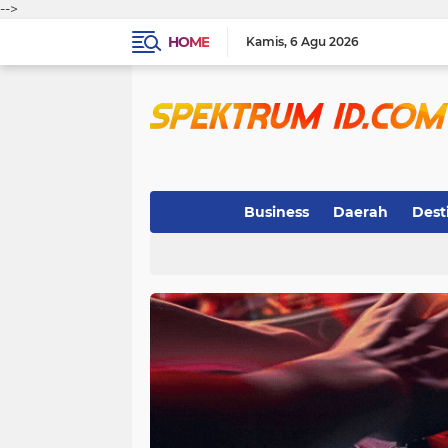
-->
HOME
Kamis
6 Agu 2026
Business
Daerah
Dest
Indeks
(3)
(263)
(32)