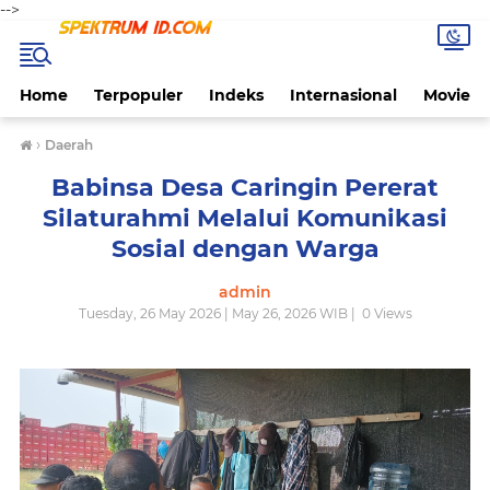
-->
Home
Terpopuler
Indeks
Internasional
Movie
›
Daerah
Babinsa Desa Caringin Pererat
Silaturahmi Melalui Komunikasi
Sosial dengan Warga
admin
Tuesday, 26 May 2026 | May 26, 2026 WIB |
0
Views