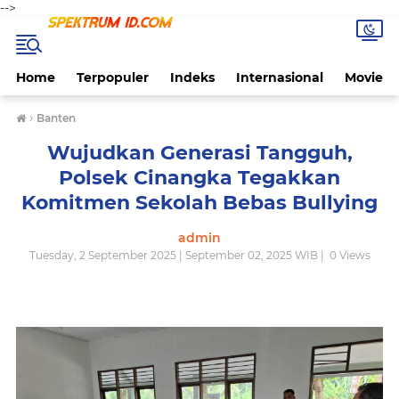
-->
Home
Terpopuler
Indeks
Internasional
Movie
›
Banten
Wujudkan Generasi Tangguh,
Polsek Cinangka Tegakkan
Komitmen Sekolah Bebas Bullying
admin
Tuesday, 2 September 2025 | September 02, 2025 WIB |
0
Views