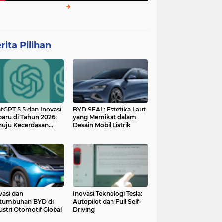
rita Pilihan
tGPT 5.5 dan Inovasi
BYD SEAL: Estetika Laut
baru di Tahun 2026:
yang Memikat dalam
uju Kecerdasan
Desain Mobil Listrik
tan yang Lebih
ggih dan Adaptif
vasi dan
Inovasi Teknologi Tesla:
tumbuhan BYD di
Autopilot dan Full Self-
ustri Otomotif Global
Driving