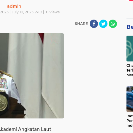
admin
 2025 | July 10, 2025 WIB |
0
Views
SHARE
Be
Cha
Ter
Men
Bua
Can
Ino
Per
Ind
 Akademi Angkatan Laut