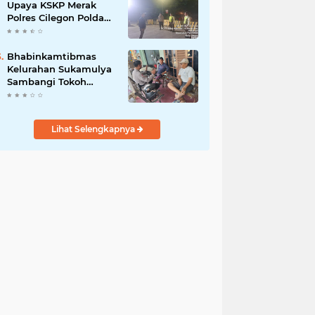
Upaya KSKP Merak
Polres Cilegon Polda
Banten Tekan Aksi
Kriminalitas
Bhabinkamtibmas
Kelurahan Sukamulya
Sambangi Tokoh
Masyarakat, Perkuat
Sinergi Jaga
Kamtibmas
Lihat Selengkapnya