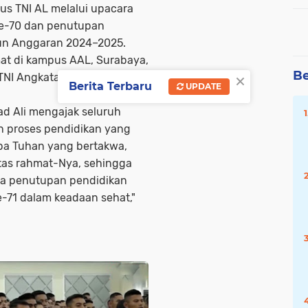
us TNI AL melalui upacara
ke-70 dan penutupan
hun Anggaran 2024–2025.
mat di kampus AAL, Surabaya,
×
Be
TNI Angkatan Laut,
Berita Terbaru
UPDATE
 Ali mengajak seluruh
an proses pendidikan yang
mba Tuhan yang bertakwa,
atas rahmat-Nya, sehingga
ara penutupan pendidikan
-71 dalam keadaan sehat,"