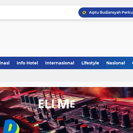
inasi
Info Hotel
Internasional
Lifestyle
Nasional
(1)
(148)
(27)
(903)