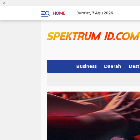
-->
HOME
Jum'at
7 Agu 2026
Business
Daerah
Dest
Indeks
(3)
(263)
(32)