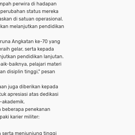
mpah perwira di hadapan
i perubahan status mereka
askan di satuan operasional.
akan melanjutkan pendidikan
runa Angkatan ke-70 yang
aih gelar, serta kepada
jutkan pendidikan lanjutan.
ik-baiknya, pelajari materi
n disiplin tinggi," pesan
an juga diberikan kepada
uk apresiasi atas dedikasi
-akademik.
 beberapa penekanan
ki karier militer:
serta menjunjung tinggi