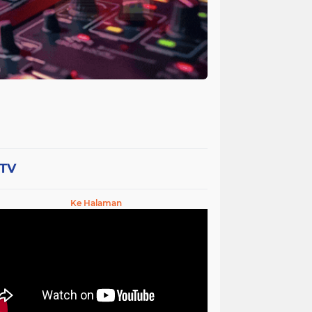
-TV
Ke Halaman