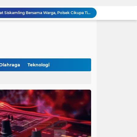
Aiptu Budiansyah Perkuat Siskamling Bersama Warga, Polsek Cikupa Tingkatkan Sinergi Jaga Kamtibmas
Polsek Cikupa Intensifkan Patroli Ops Cipkon KRYD, Antisipasi Gangguan Kamtibmas di Kawasan Citra Raya
Ka Polsubsektor Cikupa Mas Aktif Atur Arus Lalu Lintas Sore, Wujudkan Kamseltibcar Lantas
Polsek Cikupa Cek Lokasi Penemuan Buaya di Desa Budimulya, Satwa Dievakuasi Petugas Damkar
Polsek Cikupa Gelar Patroli dan Berikan Imbauan kepada Debt Collector, Cegah Gangguan Kamtibmas
Bhabinkamtibmas dan Babinsa Desa Bojong Gelar Warung Bhabinkamtibmas, Pererat Komunikasi dengan Warga
Bhabinkamtibmas Kelurahan Sukamulya Sambangi Tokoh Masyarakat, Perkuat Sinergi Jaga Kamtibmas
Kanit Lantas Polsek Cikupa Pimpin Patroli KRYD, Antisipasi Gangguan Kamtibmas di Sejumlah Titik Rawan
Olahraga
Teknologi
Bhabinkamtibmas Polsek Cikupa Dorong Semangat Warga Lewat Program Polisi Peduli Pengangguran di Desa Cibadak
(102)
(7)
Polisi Peduli Pendidikan, Kasat Binmas Polresta Tangerang Jadi Pembina Upacara di SMA IT Smart Syahida Cikupa