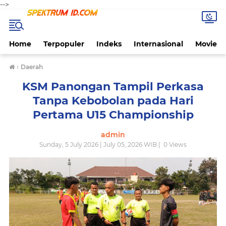
-->
Home
Terpopuler
Indeks
Internasional
Movie
›
Daerah
KSM Panongan Tampil Perkasa
Tanpa Kebobolan pada Hari
Pertama U15 Championship
admin
Sunday, 5 July 2026 | July 05, 2026 WIB |
0
Views