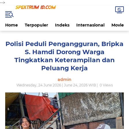
-->
Home
Terpopuler
Indeks
Internasional
Movie
Polisi Peduli Pengangguran, Bripka
S. Hamdi Dorong Warga
Tingkatkan Keterampilan dan
Peluang Kerja
admin
Wednesday, 24 June 2026 | June 24, 2026 WIB |
0
Views