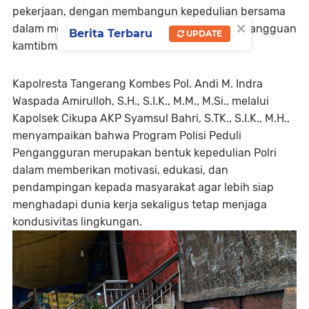
pekerjaan, dengan membangun kepedulian bersama
×
dalam mencegah potensi tindak pidana dan gangguan
Berita Terbaru
UPDATE
kamtibmas.
Kapolresta Tangerang Kombes Pol. Andi M. Indra
Waspada Amirulloh, S.H., S.I.K., M.M., M.Si., melalui
Kapolsek Cikupa AKP Syamsul Bahri, S.TK., S.I.K., M.H.,
menyampaikan bahwa Program Polisi Peduli
Pengangguran merupakan bentuk kepedulian Polri
dalam memberikan motivasi, edukasi, dan
pendampingan kepada masyarakat agar lebih siap
menghadapi dunia kerja sekaligus tetap menjaga
kondusivitas lingkungan.