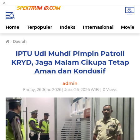
-->
Home
Terpopuler
Indeks
Internasional
Movie
›
Daerah
IPTU Udi Muhdi Pimpin Patroli
KRYD, Jaga Malam Cikupa Tetap
Aman dan Kondusif
admin
Friday, 26 June 2026 | June 26, 2026 WIB |
0
Views