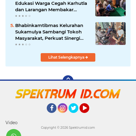
Edukasi Warga Cegah Karhutla
dan Larangan Membakar
Sampah
Bhabinkamtibmas Kelurahan
Sukamulya Sambangi Tokoh
Masyarakat, Perkuat Sinergi
Jaga Kamtibmas
Lihat Selengkapnya
Facebook
Instagram
Twitter
YouTube
Video
Copyright ©
2026 Spektrumid.com