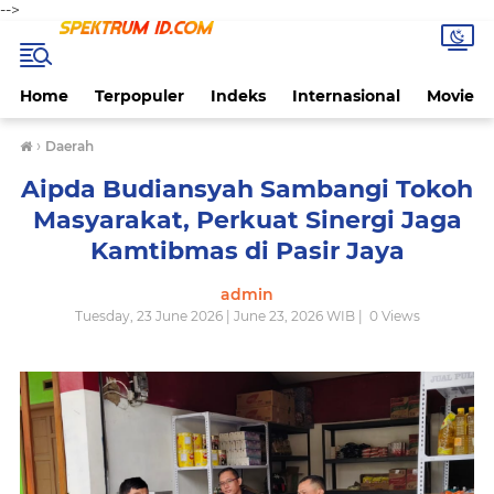
-->
Home
Terpopuler
Indeks
Internasional
Movie
›
Daerah
Aipda Budiansyah Sambangi Tokoh
Masyarakat, Perkuat Sinergi Jaga
Kamtibmas di Pasir Jaya
admin
Tuesday, 23 June 2026 | June 23, 2026 WIB |
0
Views