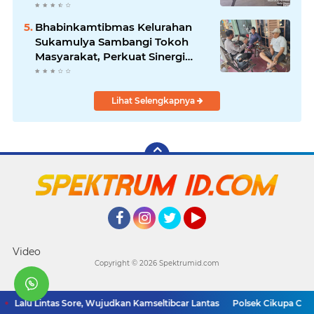
Bhabinkamtibmas Kelurahan
Sukamulya Sambangi Tokoh
Masyarakat, Perkuat Sinergi
Jaga Kamtibmas
Lihat Selengkapnya
Facebook
Instagram
Twitter
YouTube
Video
Copyright ©
2026 Spektrumid.com
s Lalu Lintas Sore, Wujudkan Kamseltibcar Lantas
Polsek Cikupa Cek L