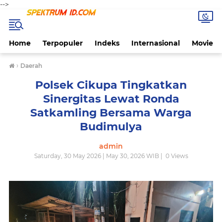
-->
Home
Terpopuler
Indeks
Internasional
Movie
›
Daerah
Polsek Cikupa Tingkatkan
Sinergitas Lewat Ronda
Satkamling Bersama Warga
Budimulya
admin
Saturday, 30 May 2026 | May 30, 2026 WIB |
0
Views