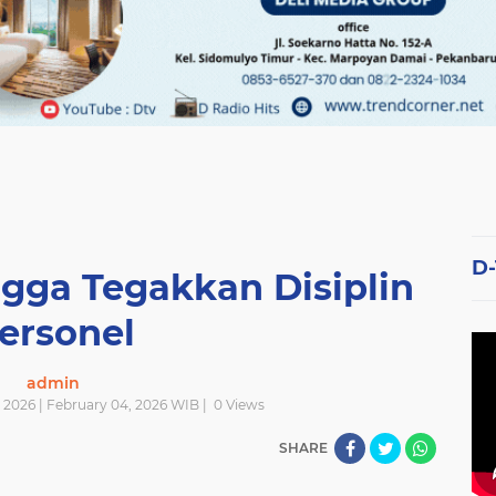
D
ngga Tegakkan Disiplin
ersonel
admin
2026 | February 04, 2026 WIB |
0
Views
SHARE