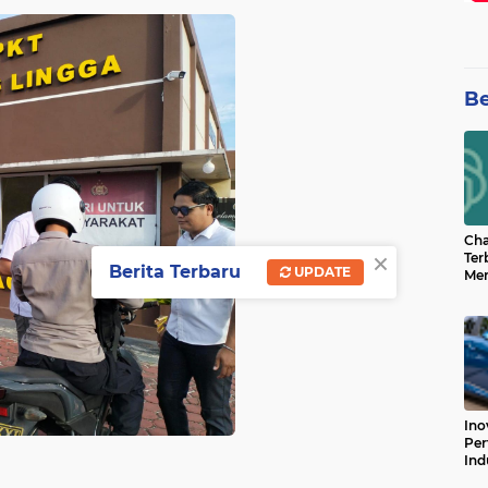
Be
Cha
×
Ter
Berita Terbaru
UPDATE
Men
Bua
Can
Ino
Per
Ind