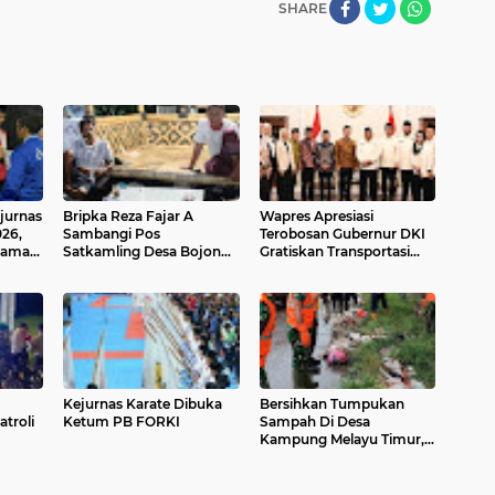
SHARE
jurnas
Bripka Reza Fajar A
Wapres Apresiasi
26,
Sambangi Pos
Terobosan Gubernur DKI
Nama
Satkamling Desa Bojong,
Gratiskan Transportasi
Perkuat Kamtibmas
Publik bagi 15 Golongan
Bersama Warga
Masyarakat
Kejurnas Karate Dibuka
Bersihkan Tumpukan
troli
Ketum PB FORKI
Sampah Di Desa
Kampung Melayu Timur,
Satgas Sampah Kodim
Tangani Keluhan
Masyarakat