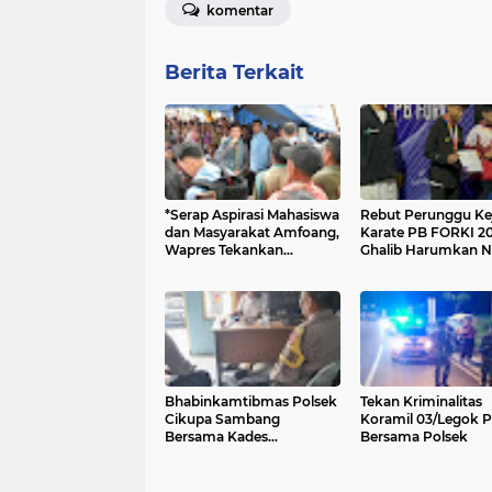
komentar
Berita Terkait
*Serap Aspirasi Mahasiswa
Rebut Perunggu Ke
dan Masyarakat Amfoang,
Karate PB FORKI 20
Wapres Tekankan
Ghalib Harumkan 
Percepatan Infrastruktur
Kepri
dan Layanan Dasar di
NTT*
Bhabinkamtibmas Polsek
Tekan Kriminalitas
Cikupa Sambang
Koramil 03/Legok Pa
Bersama Kades
Bersama Polsek
Sukadamai Perkuat
Sinergitas Kamtibmas