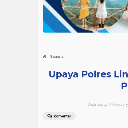
›
Nasional
Upaya Polres Li
P
Wednesday, 4 February 
komentar