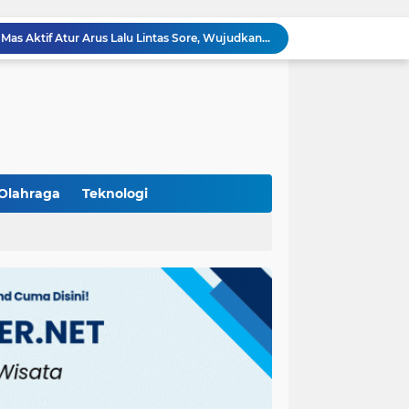
Ka Polsubsektor Cikupa Mas Aktif Atur Arus Lalu Lintas Sore, Wujudkan Kamseltibcar Lantas
Polsek Cikupa Cek Lokasi Penemuan Buaya di Desa Budimulya, Satwa Dievakuasi Petugas Damkar
Polsek Cikupa Gelar Patroli dan Berikan Imbauan kepada Debt Collector, Cegah Gangguan Kamtibmas
Bhabinkamtibmas dan Babinsa Desa Bojong Gelar Warung Bhabinkamtibmas, Pererat Komunikasi dengan Warga
Bhabinkamtibmas Kelurahan Sukamulya Sambangi Tokoh Masyarakat, Perkuat Sinergi Jaga Kamtibmas
Kanit Lantas Polsek Cikupa Pimpin Patroli KRYD, Antisipasi Gangguan Kamtibmas di Sejumlah Titik Rawan
Bhabinkamtibmas Polsek Cikupa Dorong Semangat Warga Lewat Program Polisi Peduli Pengangguran di Desa Cibadak
Polisi Peduli Pendidikan, Kasat Binmas Polresta Tangerang Jadi Pembina Upacara di SMA IT Smart Syahida Cikupa
Olahraga
Teknologi
Aiptu Budiansyah Perkuat Siskamling Bersama Warga, Polsek Cikupa Tingkatkan Sinergi Jaga Kamtibmas
Polsek Cikupa Intensifkan Patroli Ops Cipkon KRYD, Antisipasi Gangguan Kamtibmas di Kawasan Citra Raya
(102)
(7)