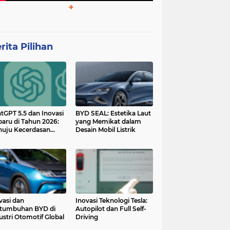
rita Pilihan
tGPT 5.5 dan Inovasi
BYD SEAL: Estetika Laut
baru di Tahun 2026:
yang Memikat dalam
uju Kecerdasan
Desain Mobil Listrik
tan yang Lebih
ggih dan Adaptif
vasi dan
Inovasi Teknologi Tesla:
tumbuhan BYD di
Autopilot dan Full Self-
ustri Otomotif Global
Driving