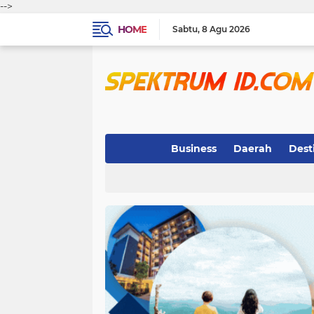
-->
HOME
Sabtu
8 Agu 2026
Business
Daerah
Dest
Indeks
(3)
(263)
(32)