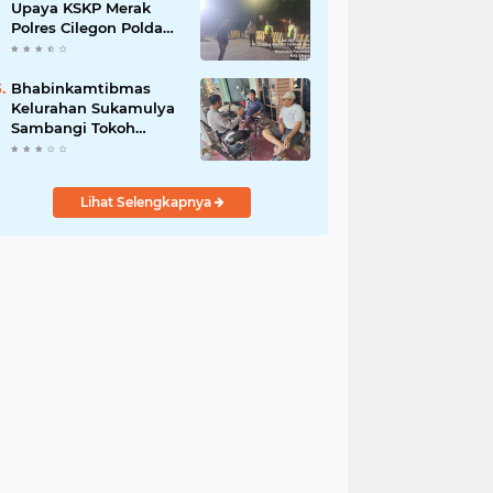
Upaya KSKP Merak
Polres Cilegon Polda
Banten Tekan Aksi
Kriminalitas
Bhabinkamtibmas
Kelurahan Sukamulya
Sambangi Tokoh
Masyarakat, Perkuat
Sinergi Jaga
Kamtibmas
Lihat Selengkapnya