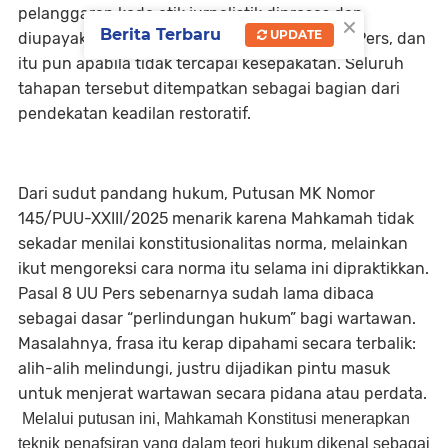
pelanggaran kode etik jurnalistik diproses dan
×
Berita Terbaru
UPDATE
diupayakan penyelesaiannya melalui Dewan Pers, dan
itu pun apabila tidak tercapai kesepakatan. Seluruh
tahapan tersebut ditempatkan sebagai bagian dari
pendekatan keadilan restoratif.
Dari sudut pandang hukum, Putusan MK Nomor
145/PUU-XXIII/2025 menarik karena Mahkamah tidak
sekadar menilai konstitusionalitas norma, melainkan
ikut mengoreksi cara norma itu selama ini dipraktikkan.
Pasal 8 UU Pers sebenarnya sudah lama dibaca
sebagai dasar “perlindungan hukum” bagi wartawan.
Masalahnya, frasa itu kerap dipahami secara terbalik:
alih-alih melindungi, justru dijadikan pintu masuk
untuk menjerat wartawan secara pidana atau perdata.
Melalui putusan ini, Mahkamah Konstitusi menerapkan
teknik penafsiran yang dalam teori hukum dikenal sebagai