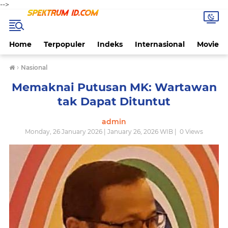
-->
Home
Terpopuler
Indeks
Internasional
Movie
›
Nasional
Memaknai Putusan MK: Wartawan
tak Dapat Dituntut
admin
Monday, 26 January 2026 | January 26, 2026 WIB |
0
Views