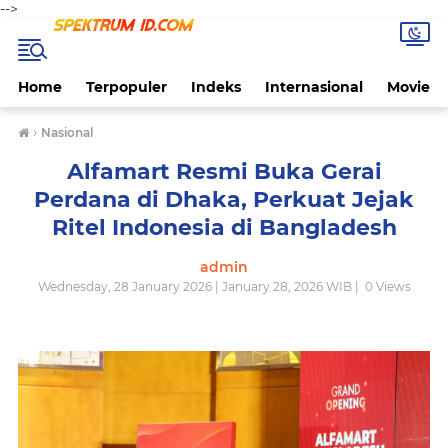
-->
Home
Terpopuler
Indeks
Internasional
Movie
›
Nasional
Alfamart Resmi Buka Gerai
Perdana di Dhaka, Perkuat Jejak
Ritel Indonesia di Bangladesh
admin
Wednesday, 28 January 2026 | January 28, 2026 WIB |
0
Views