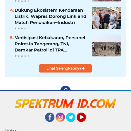
Jaga Kamtibmas
Dukung Ekosistem Kendaraan
Listrik, Wapres Dorong Link and
Match Pendidikan–Industri
*Antisipasi Kebakaran, Personel
Polresta Tangerang, TNI,
Damkar Patroli di TPA
Jatiwaringin*
Lihat Selengkapnya
Facebook
Instagram
Twitter
YouTube