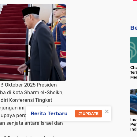
Be
Cha
Ter
Men
Bua
 13 Oktober 2025
Presiden
Can
iba di Kota Sharm el-Sheikh,
diri
Konferensi Tingkat
njungan ini menegaskan
×
Berita Terbaru
UPDATE
 upaya perdamaian dan
Ino
n senjata antara Israel dan
Per
Ind