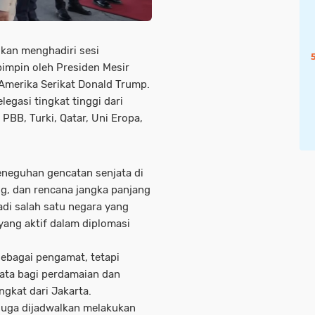
lkan menghadiri
sesi
impin oleh Presiden Mesir
Amerika Serikat
Donald Trump
.
legasi tingkat tinggi dari
i
PBB, Turki, Qatar, Uni Eropa,
eneguhan gencatan senjata di
ng
, dan
rencana jangka panjang
adi salah satu negara yang
ang aktif dalam diplomasi
sebagai pengamat, tetapi
yata bagi perdamaian dan
gkat dari Jakarta.
juga dijadwalkan melakukan