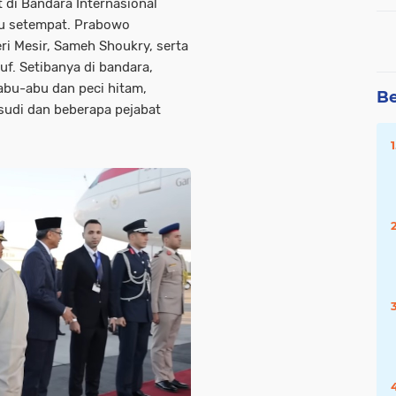
t di
Bandara Internasional
tu setempat. Prabowo
ri Mesir, Sameh Shoukry, serta
uf. Setibanya di bandara,
abu-abu dan peci hitam,
Be
sudi
dan beberapa pejabat