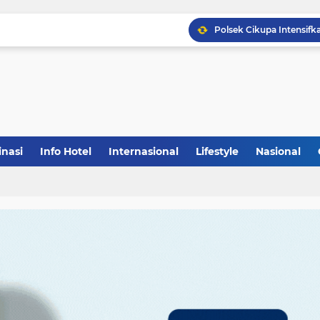
inasi
Info Hotel
Internasional
Lifestyle
Nasional
(1)
(148)
(27)
(903)