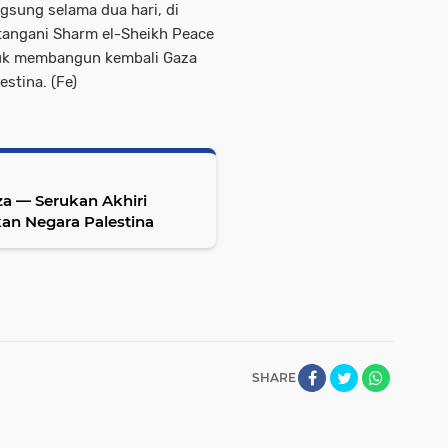
gsung selama dua hari, di
tangani
Sharm el-Sheikh Peace
uk membangun kembali Gaza
stina. (Fe)
za — Serukan Akhiri
n Negara Palestina
SHARE