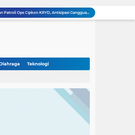
Ka Polsubsektor Cikupa Mas Aktif Atur Arus Lalu Lintas Sore, Wujudkan Kamseltibcar Lantas
Polsek Cikupa Cek Lokasi Penemuan Buaya di Desa Budimulya, Satwa Dievakuasi Petugas Damkar
Polsek Cikupa Gelar Patroli dan Berikan Imbauan kepada Debt Collector, Cegah Gangguan Kamtibmas
Bhabinkamtibmas dan Babinsa Desa Bojong Gelar Warung Bhabinkamtibmas, Pererat Komunikasi dengan Warga
Bhabinkamtibmas Kelurahan Sukamulya Sambangi Tokoh Masyarakat, Perkuat Sinergi Jaga Kamtibmas
Kanit Lantas Polsek Cikupa Pimpin Patroli KRYD, Antisipasi Gangguan Kamtibmas di Sejumlah Titik Rawan
Bhabinkamtibmas Polsek Cikupa Dorong Semangat Warga Lewat Program Polisi Peduli Pengangguran di Desa Cibadak
Polisi Peduli Pendidikan, Kasat Binmas Polresta Tangerang Jadi Pembina Upacara di SMA IT Smart Syahida Cikupa
Olahraga
Teknologi
Aiptu Budiansyah Perkuat Siskamling Bersama Warga, Polsek Cikupa Tingkatkan Sinergi Jaga Kamtibmas
(102)
(7)
Polsek Cikupa Intensifkan Patroli Ops Cipkon KRYD, Antisipasi Gangguan Kamtibmas di Kawasan Citra Raya