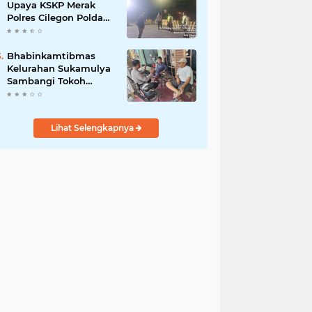
Upaya KSKP Merak
Polres Cilegon Polda
Banten Tekan Aksi
Kriminalitas
Bhabinkamtibmas
Kelurahan Sukamulya
Sambangi Tokoh
Masyarakat, Perkuat
Sinergi Jaga
Kamtibmas
Lihat Selengkapnya