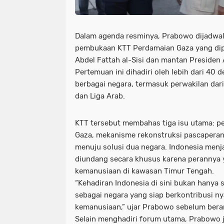
Dalam agenda resminya, Prabowo dijadwa
pembukaan KTT Perdamaian Gaza
yang dip
Abdel Fattah al-Sisi
dan mantan Presiden 
Pertemuan ini dihadiri oleh lebih dari 40 de
berbagai negara, termasuk perwakilan dar
dan Liga Arab
.
KTT tersebut membahas tiga isu utama:
p
Gaza
,
mekanisme rekonstruksi pascapera
menuju solusi dua negara
. Indonesia menj
diundang secara khusus karena perannya y
kemanusiaan di kawasan Timur Tengah.
“Kehadiran Indonesia di sini bukan hanya 
sebagai negara yang siap berkontribusi n
kemanusiaan,” ujar Prabowo sebelum beran
Selain menghadiri forum utama, Prabowo 