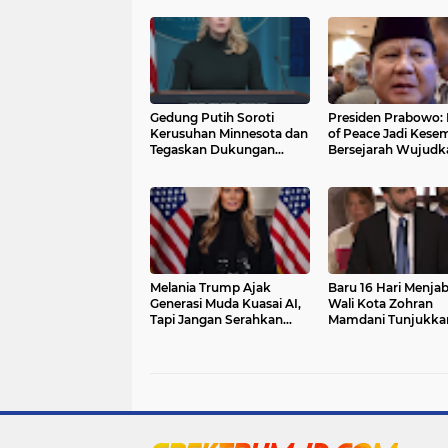
Gedung Putih Soroti
Presiden Prabowo:
Kerusuhan Minnesota dan
of Peace Jadi Kese
Tegaskan Dukungan
Bersejarah Wujudk
Penegakan Imigrasi
Perdamaian Gaza
Melania Trump Ajak
Baru 16 Hari Menjab
Generasi Muda Kuasai AI,
Wali Kota Zohran
Tapi Jangan Serahkan
Mamdani Tunjukka
Pikiranmu
Taring: “Kami Tidak
Diam!”