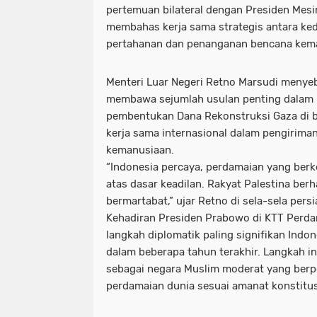
pertemuan bilateral dengan Presiden Mesir
membahas kerja sama strategis antara ked
pertahanan dan penanganan bencana kem
Menteri Luar Negeri Retno Marsudi menye
membawa sejumlah usulan penting dalam K
pembentukan
Dana Rekonstruksi Gaza
di 
kerja sama internasional dalam pengirima
kemanusiaan.
“Indonesia percaya, perdamaian yang berk
atas dasar keadilan. Rakyat Palestina ber
bermartabat,” ujar Retno di sela-sela pers
Kehadiran Presiden Prabowo di KTT Perda
langkah diplomatik paling signifikan Indo
dalam beberapa tahun terakhir. Langkah i
sebagai
negara Muslim moderat yang berp
perdamaian dunia
sesuai amanat konstitus