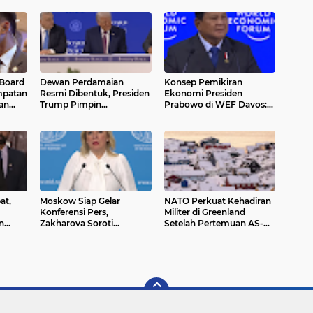
 Board
Dewan Perdamaian
Konsep Pemikiran
mpatan
Resmi Dibentuk, Presiden
Ekonomi Presiden
an
Trump Pimpin
Prabowo di WEF Davos:
Penandatanganan
Stabilitas, Investasi
Piagam Internasional
Berkeadilan, dan
Pembangunan Manusia
at,
Moskow Siap Gelar
NATO Perkuat Kehadiran
Konferensi Pers,
Militer di Greenland
n
Zakharova Soroti
Setelah Pertemuan AS-
 Akan
Serangan Ukraina dan
Denmark-Greenland
Keterlibatan Barat
Gagal