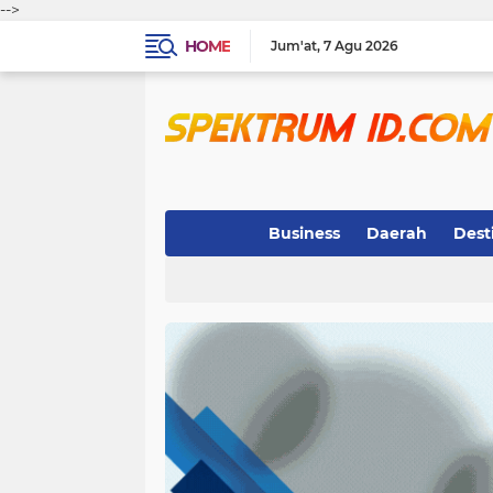
-->
HOME
Jum'at
7 Agu 2026
Business
Daerah
Dest
Indeks
(3)
(263)
(32)