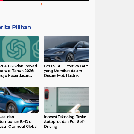
rita Pilihan
tGPT 5.5 dan Inovasi
BYD SEAL: Estetika Laut
baru di Tahun 2026:
yang Memikat dalam
uju Kecerdasan
Desain Mobil Listrik
tan yang Lebih
ggih dan Adaptif
vasi dan
Inovasi Teknologi Tesla:
tumbuhan BYD di
Autopilot dan Full Self-
ustri Otomotif Global
Driving