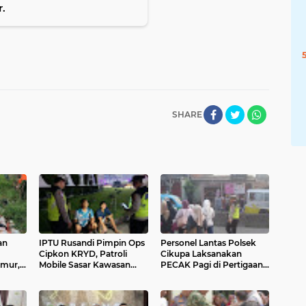
.
SHARE
an
IPTU Rusandi Pimpin Ops
Personel Lantas Polsek
Cipkon KRYD, Patroli
Cikupa Laksanakan
imur,
Mobile Sasar Kawasan
PECAK Pagi di Pertigaan
dim
Industri di Cikupa
Columbus PT Chingluh