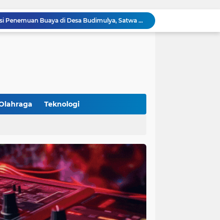
Polsek Cikupa Cek Lokasi Penemuan Buaya di Desa Budimulya, Satwa Dievakuasi Petugas Damkar
Polsek Cikupa Gelar Patroli dan Berikan Imbauan kepada Debt Collector, Cegah Gangguan Kamtibmas
Bhabinkamtibmas dan Babinsa Desa Bojong Gelar Warung Bhabinkamtibmas, Pererat Komunikasi dengan Warga
Bhabinkamtibmas Kelurahan Sukamulya Sambangi Tokoh Masyarakat, Perkuat Sinergi Jaga Kamtibmas
Kanit Lantas Polsek Cikupa Pimpin Patroli KRYD, Antisipasi Gangguan Kamtibmas di Sejumlah Titik Rawan
Bhabinkamtibmas Polsek Cikupa Dorong Semangat Warga Lewat Program Polisi Peduli Pengangguran di Desa Cibadak
Polisi Peduli Pendidikan, Kasat Binmas Polresta Tangerang Jadi Pembina Upacara di SMA IT Smart Syahida Cikupa
Aiptu Budiansyah Perkuat Siskamling Bersama Warga, Polsek Cikupa Tingkatkan Sinergi Jaga Kamtibmas
Olahraga
Teknologi
Polsek Cikupa Intensifkan Patroli Ops Cipkon KRYD, Antisipasi Gangguan Kamtibmas di Kawasan Citra Raya
(102)
(7)
Ka Polsubsektor Cikupa Mas Aktif Atur Arus Lalu Lintas Sore, Wujudkan Kamseltibcar Lantas