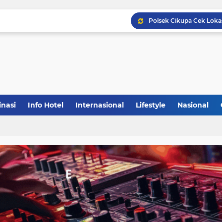
inasi
Info Hotel
Internasional
Lifestyle
Nasional
(1)
(148)
(27)
(903)