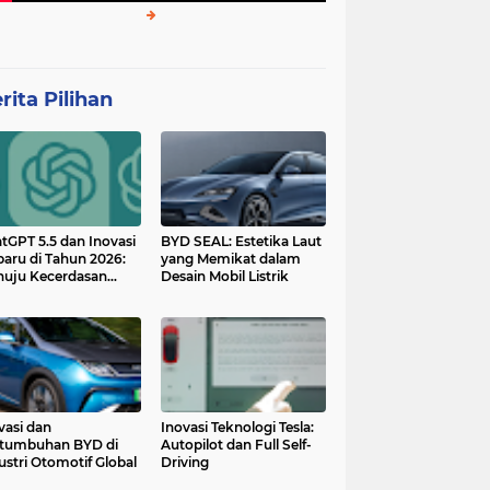
rita Pilihan
tGPT 5.5 dan Inovasi
BYD SEAL: Estetika Laut
baru di Tahun 2026:
yang Memikat dalam
uju Kecerdasan
Desain Mobil Listrik
tan yang Lebih
ggih dan Adaptif
vasi dan
Inovasi Teknologi Tesla:
tumbuhan BYD di
Autopilot dan Full Self-
ustri Otomotif Global
Driving