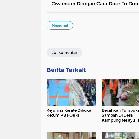
Ciwandan Dengan Cara Door To Door
Nasional
komentar
Berita Terkait
Kejurnas Karate Dibuka
Bersihkan Tumpuk
Ketum PB FORKI
Sampah Di Desa
Kampung Melayu T
Satgas Sampah Ko
Tangani Keluhan
Masyarakat