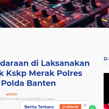
D
daraan di Laksanakan
ek Kskp Merak Polres
 Polda Banten
admin
2025 | October 02, 2025 WIB |
0
Views
×
Berita Terbaru
UPDATE
SHARE