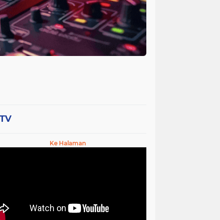
-TV
Ke Halaman