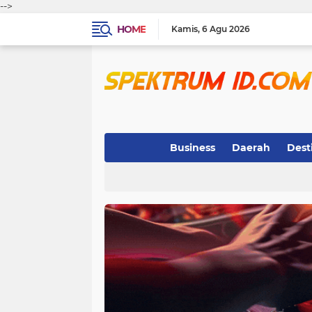
-->
HOME
Kamis
6 Agu 2026
Business
Daerah
Dest
Indeks
(3)
(263)
(32)