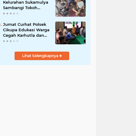
Kelurahan Sukamulya
Sambangi Tokoh
Masyarakat, Perkuat
Sinergi Jaga
Kamtibmas
Jumat Curhat Polsek
Cikupa Edukasi Warga
Cegah Karhutla dan
Larangan Membakar
Sampah
Lihat Selengkapnya