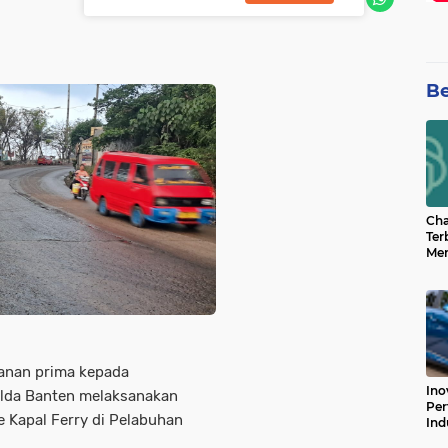
Be
Cha
Ter
Men
Bua
Can
yanan prima kepada
Ino
olda Banten melaksanakan
Per
 Kapal Ferry di Pelabuhan
Ind