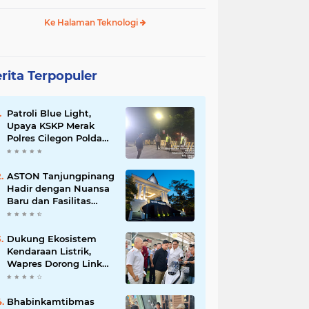
Ke Halaman Teknologi
rita Terpopuler
Patroli Blue Light,
Upaya KSKP Merak
Polres Cilegon Polda
Banten Tekan Aksi
Kriminalitas
ASTON Tanjungpinang
Hadir dengan Nuansa
Baru dan Fasilitas
Lengkap untuk
Kenyamanan Tamu
Dukung Ekosistem
Kendaraan Listrik,
Wapres Dorong Link
and Match
Pendidikan–Industri
Bhabinkamtibmas