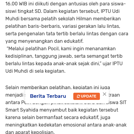
16.00 WIB ini diikuti dengan antusias oleh para siswa-
siswi tingkat SD. Dalam kegiatan tersebut, IPTU Udi
Muhdi bersama pelatih sekolah Hilman memberikan
pelatihan baris-berbaris, variasi gerakan lalu lintas,
serta pengenalan tata tertib berlalu lintas dengan cara
yang menyenangkan dan edukatif.
“Melalui pelatihan Pocil, kami ingin menanamkan
kedisiplinan, tanggung jawab, serta semangat tertib
berlalu lintas kepada anak-anak sejak dini,” ujar IPTU
Udi Muhdi di sela kegiatan.
Selain memberikan pelatihan, kegiatan ini juga
×
menjadi sarana menjalin komunikasi dan kemitraan
Berita Terbaru
UPDATE
antara Polri dengan pihak sekolah. Guru dan siswa SIT
Smart Syahida menyambut baik kegiatan tersebut
karena selain bermanfaat secara edukatif, juga
meningkatkan kedekatan emosional antara anak-anak
dan aparat kepolisian.