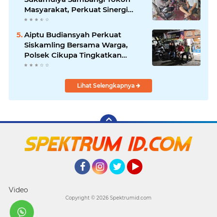
Masyarakat, Perkuat Sinergi
Jaga Kamtibmas
Aiptu Budiansyah Perkuat
Siskamling Bersama Warga,
Polsek Cikupa Tingkatkan
Sinergi Jaga Kamtibmas
Lihat Selengkapnya
Facebook
Instagram
Twitter
YouTube
Video
Copyright ©
2026 Spektrumid.com