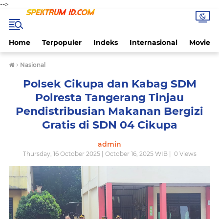
-->
Home
Terpopuler
Indeks
Internasional
Movie
›
Nasional
Polsek Cikupa dan Kabag SDM
Polresta Tangerang Tinjau
Pendistribusian Makanan Bergizi
Gratis di SDN 04 Cikupa
admin
Thursday, 16 October 2025 | October 16, 2025 WIB |
0
Views