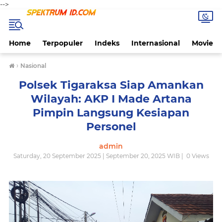
-->
Home
Terpopuler
Indeks
Internasional
Movie
›
Nasional
Polsek Tigaraksa Siap Amankan
Wilayah: AKP I Made Artana
Pimpin Langsung Kesiapan
Personel
admin
Saturday, 20 September 2025 | September 20, 2025 WIB |
0
Views