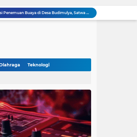
Polsek Cikupa Cek Lokasi Penemuan Buaya di Desa Budimulya, Satwa Dievakuasi Petugas Damkar
Polsek Cikupa Gelar Patroli dan Berikan Imbauan kepada Debt Collector, Cegah Gangguan Kamtibmas
Bhabinkamtibmas dan Babinsa Desa Bojong Gelar Warung Bhabinkamtibmas, Pererat Komunikasi dengan Warga
Bhabinkamtibmas Kelurahan Sukamulya Sambangi Tokoh Masyarakat, Perkuat Sinergi Jaga Kamtibmas
Kanit Lantas Polsek Cikupa Pimpin Patroli KRYD, Antisipasi Gangguan Kamtibmas di Sejumlah Titik Rawan
Bhabinkamtibmas Polsek Cikupa Dorong Semangat Warga Lewat Program Polisi Peduli Pengangguran di Desa Cibadak
Polisi Peduli Pendidikan, Kasat Binmas Polresta Tangerang Jadi Pembina Upacara di SMA IT Smart Syahida Cikupa
Aiptu Budiansyah Perkuat Siskamling Bersama Warga, Polsek Cikupa Tingkatkan Sinergi Jaga Kamtibmas
Olahraga
Teknologi
Polsek Cikupa Intensifkan Patroli Ops Cipkon KRYD, Antisipasi Gangguan Kamtibmas di Kawasan Citra Raya
Ka Polsubsektor Cikupa Mas Aktif Atur Arus Lalu Lintas Sore, Wujudkan Kamseltibcar Lantas
(102)
(7)