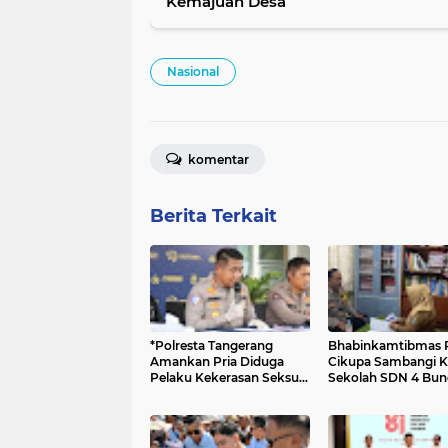
Kemajuan Desa
Nasional
komentar
Berita Terkait
*Polresta Tangerang
Bhabinkamtibmas 
Amankan Pria Diduga
Cikupa Sambangi K
Pelaku Kekerasan Seksual
Sekolah SDN 4 Bun
Terhadap Anak di Bawah
Perkuat Edukasi
Umur*
Kamtibmas