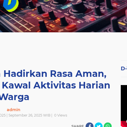
D
a Hadirkan Rasa Aman,
s Kawal Aktivitas Harian
Warga
admin
025 | September 26, 2025 WIB |
0
Views
SHARE