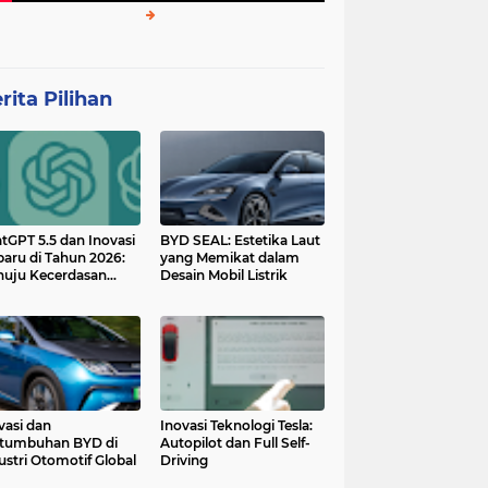
rita Pilihan
tGPT 5.5 dan Inovasi
BYD SEAL: Estetika Laut
baru di Tahun 2026:
yang Memikat dalam
uju Kecerdasan
Desain Mobil Listrik
tan yang Lebih
ggih dan Adaptif
vasi dan
Inovasi Teknologi Tesla:
tumbuhan BYD di
Autopilot dan Full Self-
ustri Otomotif Global
Driving