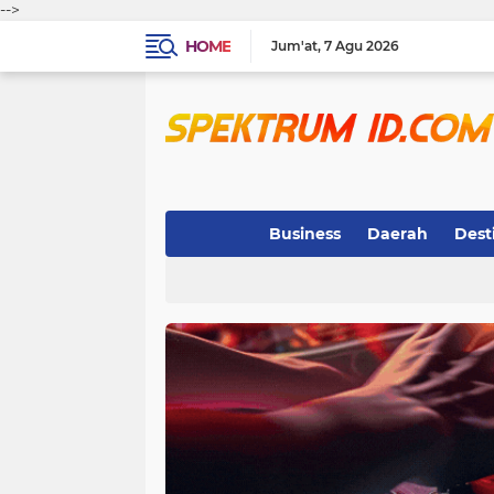
-->
HOME
Jum'at
7 Agu 2026
Business
Daerah
Dest
Indeks
(3)
(263)
(32)