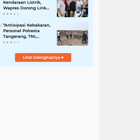
Kendaraan Listrik,
Wapres Dorong Link
and Match
Pendidikan–Industri
*Antisipasi Kebakaran,
Personel Polresta
Tangerang, TNI,
Damkar Patroli di TPA
Jatiwaringin*
Lihat Selengkapnya