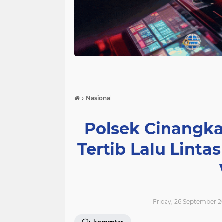
›
Nasional
Polsek Cinangk
Tertib Lalu Linta
Friday, 26 September 2
komentar