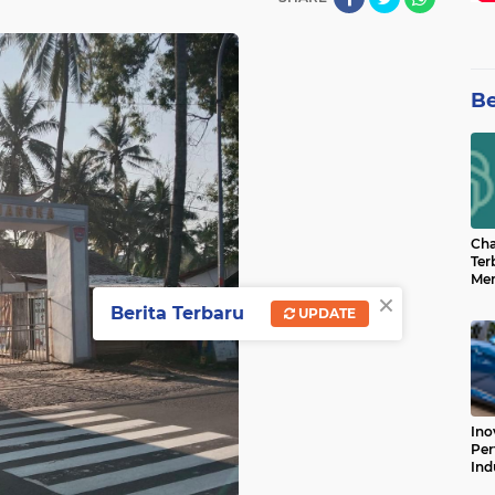
Be
Cha
Ter
Men
×
Bua
Berita Terbaru
UPDATE
Can
Ino
Per
Ind