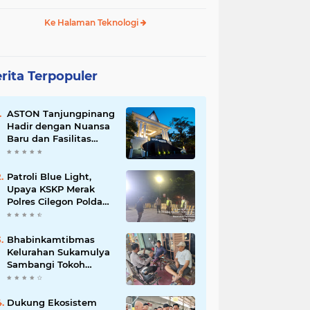
Ke Halaman Teknologi
rita Terpopuler
ASTON Tanjungpinang
Hadir dengan Nuansa
Baru dan Fasilitas
Lengkap untuk
Kenyamanan Tamu
Patroli Blue Light,
Upaya KSKP Merak
Polres Cilegon Polda
Banten Tekan Aksi
Kriminalitas
Bhabinkamtibmas
Kelurahan Sukamulya
Sambangi Tokoh
Masyarakat, Perkuat
Sinergi Jaga
Kamtibmas
Dukung Ekosistem