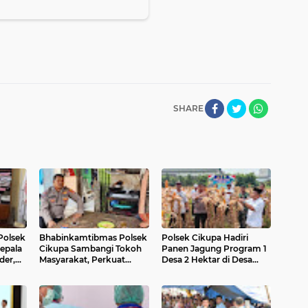
SHARE
Polsek
Bhabinkamtibmas Polsek
Polsek Cikupa Hadiri
epala
Cikupa Sambangi Tokoh
Panen Jagung Program 1
der,
Masyarakat, Perkuat
Desa 2 Hektar di Desa
Sinergi Kamtibmas di
Talaga
Bitung Jaya