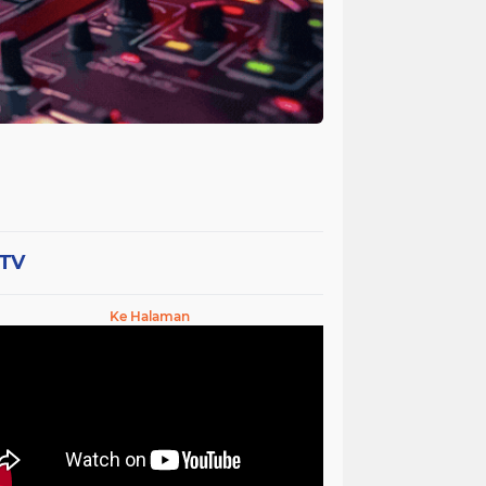
-TV
Ke Halaman