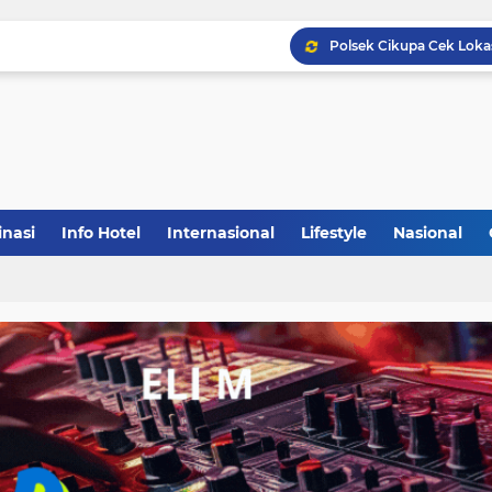
inasi
Info Hotel
Internasional
Lifestyle
Nasional
(1)
(148)
(27)
(903)