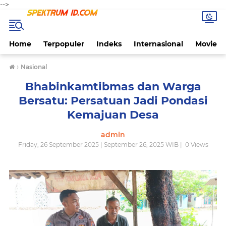
-->
Home
Terpopuler
Indeks
Internasional
Movie
›
Nasional
Bhabinkamtibmas dan Warga
Bersatu: Persatuan Jadi Pondasi
Kemajuan Desa
admin
Friday, 26 September 2025 | September 26, 2025 WIB |
0
Views