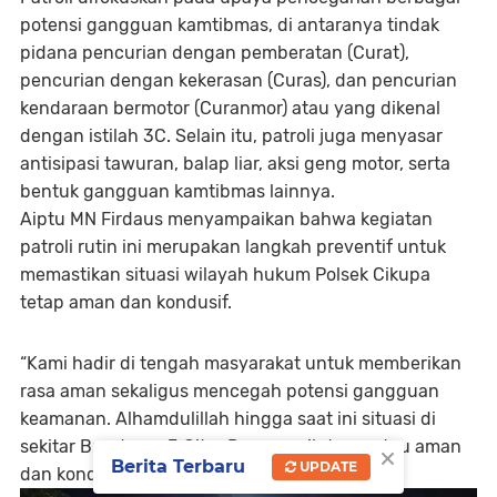
potensi gangguan kamtibmas, di antaranya tindak
pidana pencurian dengan pemberatan (Curat),
pencurian dengan kekerasan (Curas), dan pencurian
kendaraan bermotor (Curanmor) atau yang dikenal
dengan istilah 3C. Selain itu, patroli juga menyasar
antisipasi tawuran, balap liar, aksi geng motor, serta
bentuk gangguan kamtibmas lainnya.
Aiptu MN Firdaus menyampaikan bahwa kegiatan
patroli rutin ini merupakan langkah preventif untuk
memastikan situasi wilayah hukum Polsek Cikupa
tetap aman dan kondusif.
“Kami hadir di tengah masyarakat untuk memberikan
rasa aman sekaligus mencegah potensi gangguan
keamanan. Alhamdulillah hingga saat ini situasi di
×
sekitar Bundaran 3 Citra Raya masih terpantau aman
Berita Terbaru
UPDATE
dan kondusif,” ungkapnya.