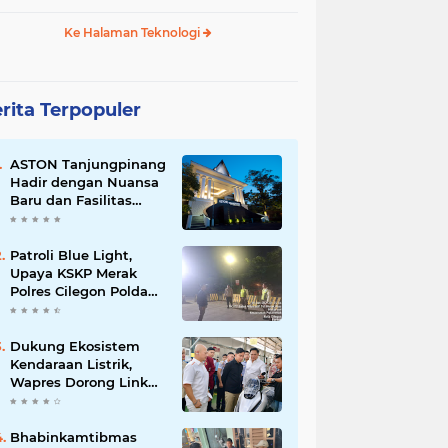
Ke Halaman Teknologi
rita Terpopuler
ASTON Tanjungpinang
Hadir dengan Nuansa
Baru dan Fasilitas
Lengkap untuk
Kenyamanan Tamu
Patroli Blue Light,
Upaya KSKP Merak
Polres Cilegon Polda
Banten Tekan Aksi
Kriminalitas
Dukung Ekosistem
Kendaraan Listrik,
Wapres Dorong Link
and Match
Pendidikan–Industri
Bhabinkamtibmas