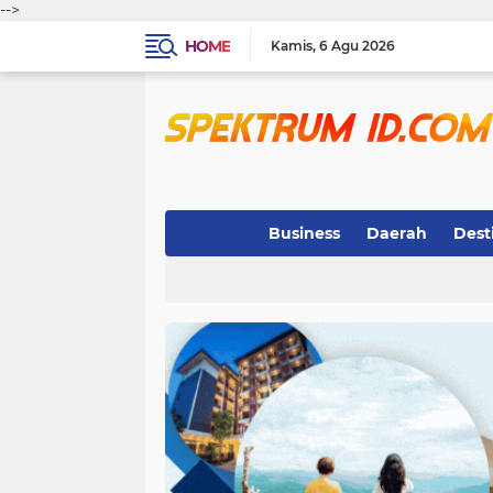
-->
HOME
Kamis
6 Agu 2026
Business
Daerah
Dest
Indeks
(3)
(263)
(32)