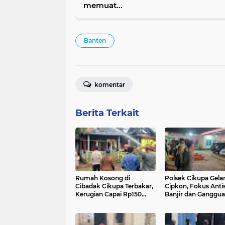
memuat...
Banten
komentar
Berita Terkait
Rumah Kosong di
Polsek Cikupa Gela
Cibadak Cikupa Terbakar,
Cipkon, Fokus Antis
Kerugian Capai Rp150
Banjir dan Ganggu
Juta
Kamtibmas