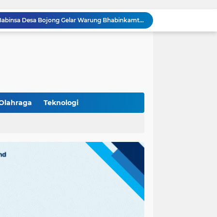
Bhabinkamtibmas dan Babinsa Desa Bojong Gelar Warung Bhabinkamtibmas, Pererat Komunikasi dengan Warga
Bhabinkamtibmas Kelurahan Sukamulya Sambangi Tokoh Masyarakat, Perkuat Sinergi Jaga Kamtibmas
Kanit Lantas Polsek Cikupa Pimpin Patroli KRYD, Antisipasi Gangguan Kamtibmas di Sejumlah Titik Rawan
Bhabinkamtibmas Polsek Cikupa Dorong Semangat Warga Lewat Program Polisi Peduli Pengangguran di Desa Cibadak
Polisi Peduli Pendidikan, Kasat Binmas Polresta Tangerang Jadi Pembina Upacara di SMA IT Smart Syahida Cikupa
Aiptu Budiansyah Perkuat Siskamling Bersama Warga, Polsek Cikupa Tingkatkan Sinergi Jaga Kamtibmas
Polsek Cikupa Intensifkan Patroli Ops Cipkon KRYD, Antisipasi Gangguan Kamtibmas di Kawasan Citra Raya
Ka Polsubsektor Cikupa Mas Aktif Atur Arus Lalu Lintas Sore, Wujudkan Kamseltibcar Lantas
Olahraga
Teknologi
Polsek Cikupa Cek Lokasi Penemuan Buaya di Desa Budimulya, Satwa Dievakuasi Petugas Damkar
Polsek Cikupa Gelar Patroli dan Berikan Imbauan kepada Debt Collector, Cegah Gangguan Kamtibmas
(102)
(7)