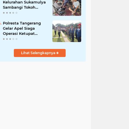
Kelurahan Sukamulya
Sambangi Tokoh
Masyarakat, Perkuat
Sinergi Jaga
Kamtibmas
Polresta Tangerang
Gelar Apel Siaga
Operasi Ketupat
Maung 2026, 1.123
Personel Gabungan
Diterjunkan
Lihat Selengkapnya