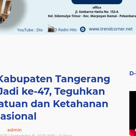
D
 Kabupaten Tangerang
 Jadi ke-47, Teguhkan
atuan dan Ketahanan
asional
admin
025 | September 15, 2025 WIB |
0
Views