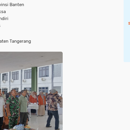
vinsi Banten
ksa
diri
s
paten Tangerang