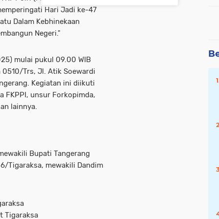
mperingati Hari Jadi ke-47
satu Dalam Kebhinekaan
mbangun Negeri."
Be
25) mulai pukul 09.00 WIB
0510/Trs, Jl. Atik Soewardi
erang. Kegiatan ini diikuti
ota FKPPI, unsur Forkopimda,
an lainnya.
 mewakili Bupati Tangerang
06/Tigaraksa, mewakili Dandim
garaksa
at Tigaraksa