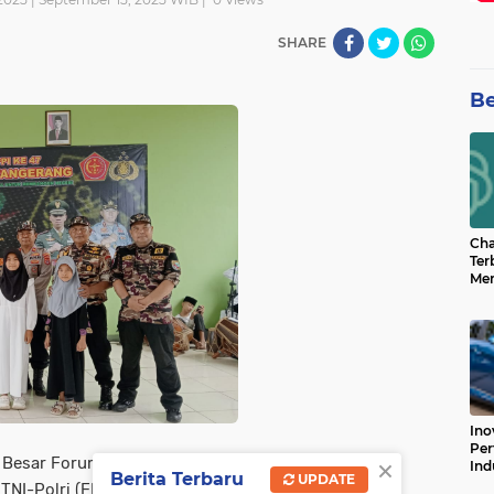
SHARE
Be
Cha
Ter
Men
Bua
Can
Ino
Per
×
a Besar Forum Komunikasi
Ind
Berita Terbaru
UPDATE
 TNI-Polri (FKPPI) Pengurus