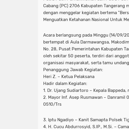
Cabang (PC) 2706 Kabupaten Tangerang me
dengan menggelar kegiatan bertema "Ber
Menguatkan Ketahanan Nasional Untuk Me
Acara berlangsung pada Minggu (14/09/20
bertempat di Aula Darmawangsa, Makodim 
No. 28, Pusat Pemerintahan Kabupaten Tang
oleh sekitar 50 peserta, terdiri dari angg
organisasi masyarakat, serta tamu undang
Penanggung Jawab Kegiatan:
Heri Z. – Ketua Pelaksana
Hadir dalam Kegiatan:
1. Dr. Ujang Sudiartoro – Kepala Bappeda,
2. Mayor Inf. Asep Rusmawan – Danramil 
0510/Trs
3. Iptu Ngadiyo – Kanit Samapta Polsek Ti
4. H. Cucu Abdurrosyid, S.IP., M.Si. – Cam