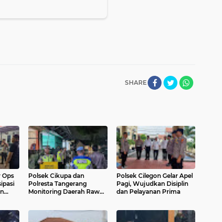
SHARE
r Ops
Polsek Cikupa dan
Polsek Cilegon Gelar Apel
ipasi
Polresta Tangerang
Pagi, Wujudkan Disiplin
an
Monitoring Daerah Rawan
dan Pelayanan Prima
Banjir di Perum Griya Yasa