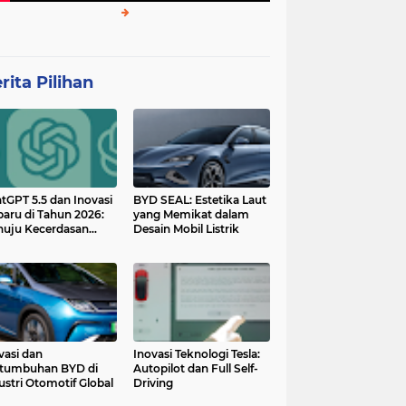
rita Pilihan
tGPT 5.5 dan Inovasi
BYD SEAL: Estetika Laut
baru di Tahun 2026:
yang Memikat dalam
uju Kecerdasan
Desain Mobil Listrik
tan yang Lebih
ggih dan Adaptif
vasi dan
Inovasi Teknologi Tesla:
tumbuhan BYD di
Autopilot dan Full Self-
ustri Otomotif Global
Driving