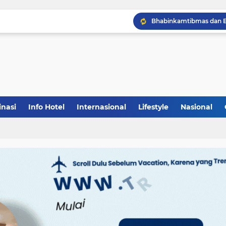
inasi
Info Hotel
Internasional
Lifestyle
Nasional
(1)
(148)
(27)
(903)