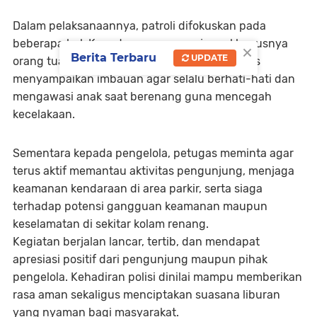
Dalam pelaksanaannya, patroli difokuskan pada
beberapa hal. Kepada para pengunjung, khususnya
×
Berita Terbaru
UPDATE
orang tua yang membawa anak-anak, petugas
menyampaikan imbauan agar selalu berhati-hati dan
mengawasi anak saat berenang guna mencegah
kecelakaan.
Sementara kepada pengelola, petugas meminta agar
terus aktif memantau aktivitas pengunjung, menjaga
keamanan kendaraan di area parkir, serta siaga
terhadap potensi gangguan keamanan maupun
keselamatan di sekitar kolam renang.
Kegiatan berjalan lancar, tertib, dan mendapat
apresiasi positif dari pengunjung maupun pihak
pengelola. Kehadiran polisi dinilai mampu memberikan
rasa aman sekaligus menciptakan suasana liburan
yang nyaman bagi masyarakat.