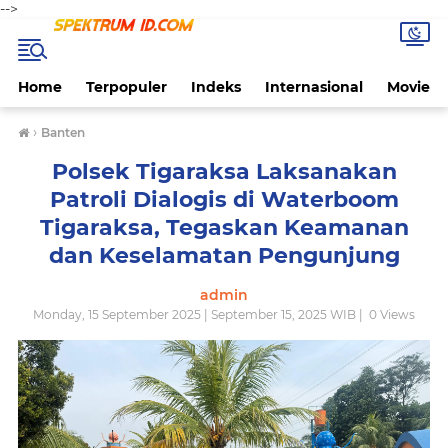
-->
Home
Terpopuler
Indeks
Internasional
Movie
›
Banten
Polsek Tigaraksa Laksanakan
Patroli Dialogis di Waterboom
Tigaraksa, Tegaskan Keamanan
dan Keselamatan Pengunjung
admin
Monday, 15 September 2025 | September 15, 2025 WIB |
0
Views