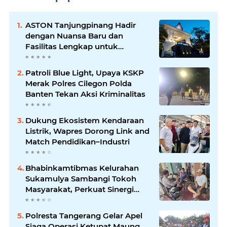
ASTON Tanjungpinang Hadir
dengan Nuansa Baru dan
Fasilitas Lengkap untuk
Kenyamanan Tamu
Patroli Blue Light, Upaya KSKP
Merak Polres Cilegon Polda
Banten Tekan Aksi Kriminalitas
Dukung Ekosistem Kendaraan
Listrik, Wapres Dorong Link and
Match Pendidikan–Industri
Bhabinkamtibmas Kelurahan
Sukamulya Sambangi Tokoh
Masyarakat, Perkuat Sinergi
Jaga Kamtibmas
Polresta Tangerang Gelar Apel
Siaga Operasi Ketupat Maung