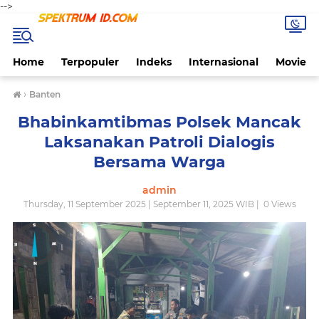
-->
Home
Terpopuler
Indeks
Internasional
Movie
›
Banten
Bhabinkamtibmas Polsek Mancak
Laksanakan Patroli Dialogis
Bersama Warga
admin
Thursday, 11 September 2025 | September 11, 2025 WIB |
0
Views