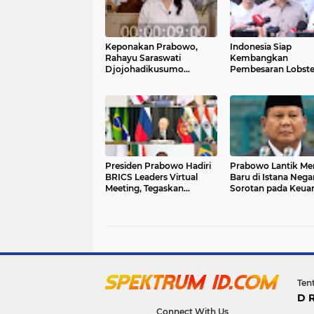
Keponakan Prabowo,
Indonesia Siap
Rahayu Saraswati
Kembangkan
Djojohadikusumo
Pembesaran Lobste
Mundur dari DPR
Panen Perdana dan
Dukungan Pemerin
Presiden Prabowo Hadiri
Prabowo Lantik Men
BRICS Leaders Virtual
Baru di Istana Nega
Meeting, Tegaskan
Sorotan pada Keua
Dukungan Indonesia
dan Pekerja Migran
untuk Multilateralisme
Ten
D 
Connect With Us