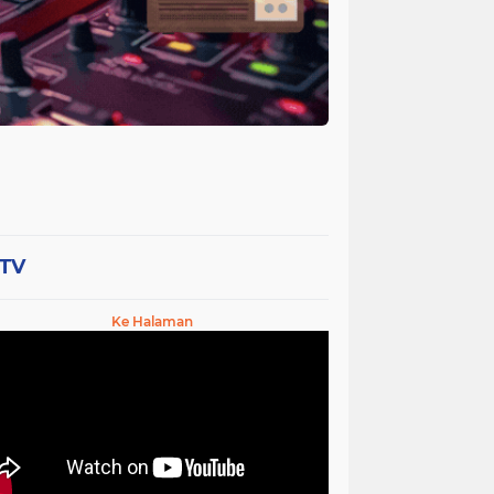
-TV
Ke Halaman