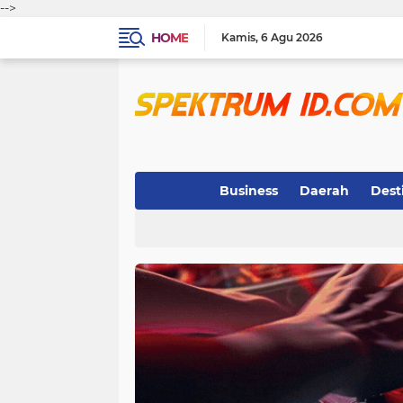
-->
HOME
Kamis
6 Agu 2026
Business
Daerah
Dest
Indeks
(3)
(263)
(32)