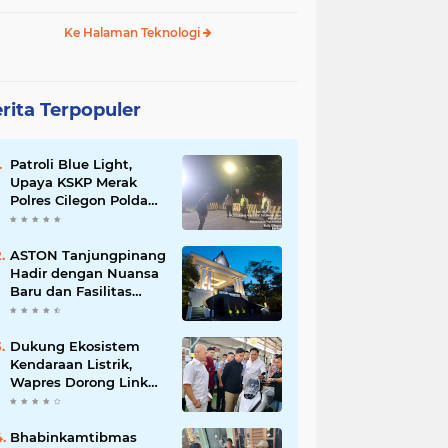
Ke Halaman Teknologi
rita Terpopuler
Patroli Blue Light,
Upaya KSKP Merak
Polres Cilegon Polda
Banten Tekan Aksi
Kriminalitas
ASTON Tanjungpinang
Hadir dengan Nuansa
Baru dan Fasilitas
Lengkap untuk
Kenyamanan Tamu
Dukung Ekosistem
Kendaraan Listrik,
Wapres Dorong Link
and Match
Pendidikan–Industri
Bhabinkamtibmas