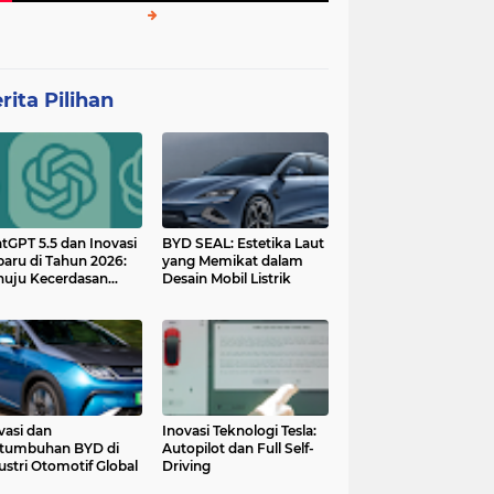
rita Pilihan
tGPT 5.5 dan Inovasi
BYD SEAL: Estetika Laut
baru di Tahun 2026:
yang Memikat dalam
uju Kecerdasan
Desain Mobil Listrik
tan yang Lebih
ggih dan Adaptif
vasi dan
Inovasi Teknologi Tesla:
tumbuhan BYD di
Autopilot dan Full Self-
ustri Otomotif Global
Driving