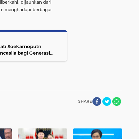
berkahi, dijauhkan dari
lam menghadapi berbagai
ti Soekarnoputri
casila bagi Generasi
SHARE