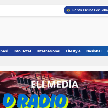
inasi
Info Hotel
Internasional
Lifestyle
Nasional
(1)
(148)
(27)
(903)