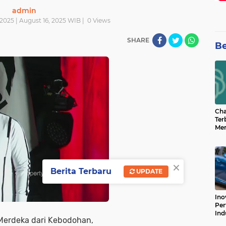
admin
2025 | August 16, 2025 WIB |
0
Views
SHARE
Be
Cha
Ter
Men
Bua
Can
×
Berita Terbaru
UPDATE
Ino
Per
Ind
Merdeka dari Kebodohan,