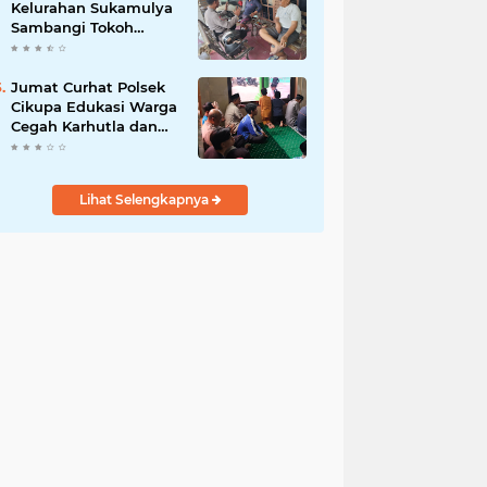
Kelurahan Sukamulya
Sambangi Tokoh
Masyarakat, Perkuat
Sinergi Jaga
Kamtibmas
Jumat Curhat Polsek
Cikupa Edukasi Warga
Cegah Karhutla dan
Larangan Membakar
Sampah
Lihat Selengkapnya