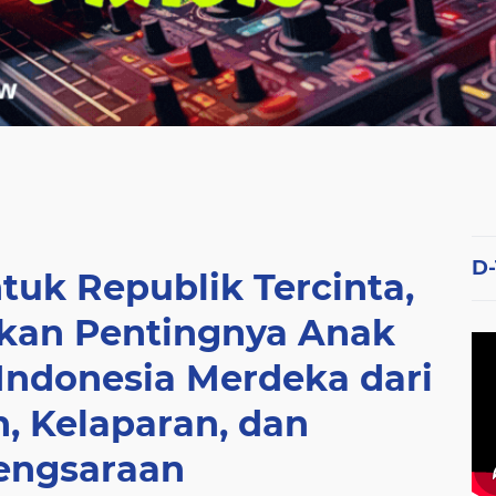
D
tuk Republik Tercinta,
kan Pentingnya Anak
ndonesia Merdeka dari
, Kelaparan, dan
engsaraan