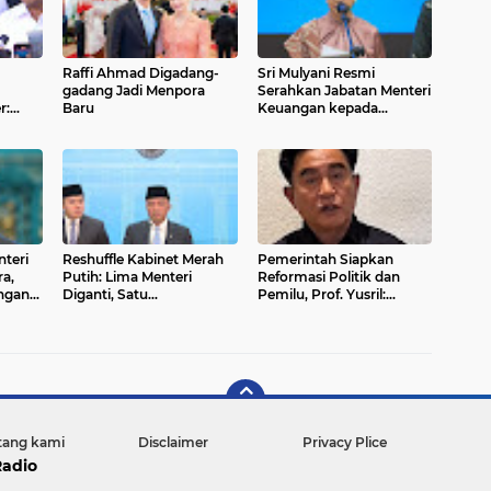
Raffi Ahmad Digadang-
Sri Mulyani Resmi
gadang Jadi Menpora
Serahkan Jabatan Menteri
r:
Baru
Keuangan kepada
Purbaya Yudi Sadewa
tah
teri
Reshuffle Kabinet Merah
Pemerintah Siapkan
ra,
Putih: Lima Menteri
Reformasi Politik dan
ngan
Diganti, Satu
Pemilu, Prof. Yusril:
Kementerian Baru Lahir
Momentum Aksi Agustus
Harus Jadi Titik Balik
tang kami
Disclaimer
Privacy Plice
Radio