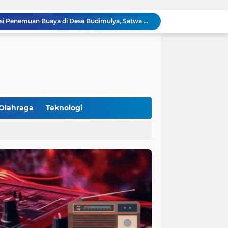
Polsek Cikupa Gelar Patroli dan Berikan Imbauan kepada Debt Collector, Cegah Gangguan Kamtibmas
Bhabinkamtibmas dan Babinsa Desa Bojong Gelar Warung Bhabinkamtibmas, Pererat Komunikasi dengan Warga
Bhabinkamtibmas Kelurahan Sukamulya Sambangi Tokoh Masyarakat, Perkuat Sinergi Jaga Kamtibmas
Kanit Lantas Polsek Cikupa Pimpin Patroli KRYD, Antisipasi Gangguan Kamtibmas di Sejumlah Titik Rawan
Bhabinkamtibmas Polsek Cikupa Dorong Semangat Warga Lewat Program Polisi Peduli Pengangguran di Desa Cibadak
Polisi Peduli Pendidikan, Kasat Binmas Polresta Tangerang Jadi Pembina Upacara di SMA IT Smart Syahida Cikupa
Aiptu Budiansyah Perkuat Siskamling Bersama Warga, Polsek Cikupa Tingkatkan Sinergi Jaga Kamtibmas
Polsek Cikupa Intensifkan Patroli Ops Cipkon KRYD, Antisipasi Gangguan Kamtibmas di Kawasan Citra Raya
Olahraga
Teknologi
Ka Polsubsektor Cikupa Mas Aktif Atur Arus Lalu Lintas Sore, Wujudkan Kamseltibcar Lantas
(102)
(7)
Polsek Cikupa Cek Lokasi Penemuan Buaya di Desa Budimulya, Satwa Dievakuasi Petugas Damkar