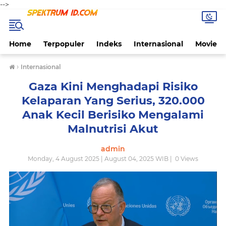
-->
Home
Terpopuler
Indeks
Internasional
Movie
›
Internasional
Gaza Kini Menghadapi Risiko
Kelaparan Yang Serius, 320.000
Anak Kecil Berisiko Mengalami
Malnutrisi Akut
admin
Monday, 4 August 2025 | August 04, 2025 WIB |
0
Views