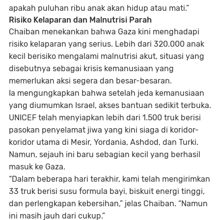
apakah puluhan ribu anak akan hidup atau mati.”
Risiko Kelaparan dan Malnutrisi Parah
Chaiban menekankan bahwa Gaza kini menghadapi
risiko kelaparan yang serius
. Lebih dari
320.000 anak
kecil
berisiko mengalami
malnutrisi akut
, situasi yang
disebutnya sebagai krisis kemanusiaan yang
memerlukan aksi segera dan besar-besaran.
Ia mengungkapkan bahwa setelah jeda kemanusiaan
yang diumumkan Israel, akses bantuan sedikit terbuka.
UNICEF telah menyiapkan lebih dari
1.500 truk
berisi
pasokan penyelamat jiwa yang kini siaga di koridor-
koridor utama di
Mesir, Yordania, Ashdod
, dan
Turki
.
Namun, sejauh ini baru sebagian kecil yang berhasil
masuk ke Gaza.
“Dalam beberapa hari terakhir, kami telah mengirimkan
33 truk
berisi susu formula bayi, biskuit energi tinggi,
dan perlengkapan kebersihan,” jelas Chaiban. “Namun
ini masih jauh dari cukup.”