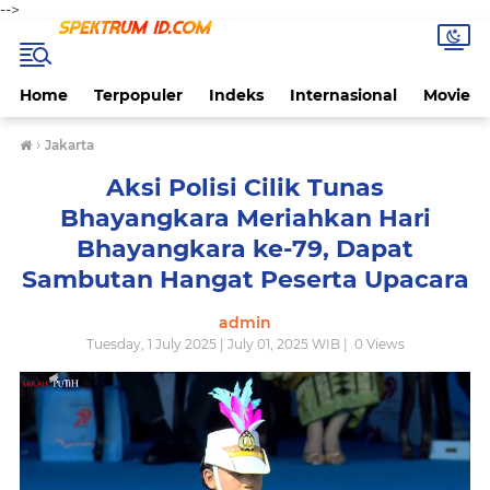
-->
Home
Terpopuler
Indeks
Internasional
Movie
›
Jakarta
Aksi Polisi Cilik Tunas
Bhayangkara Meriahkan Hari
Bhayangkara ke-79, Dapat
Sambutan Hangat Peserta Upacara
admin
Tuesday, 1 July 2025 | July 01, 2025 WIB |
0
Views