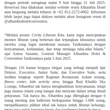
dengan periode menginap mulai 9 Juni hingga 31 Juli 2025.
Reservasi bisa dilakukan melalui website resmi Alhambra Hotel
atau langsung melalui telepon di +62 812-2272-0002. Informasi
lebih lanjut juga dapat diakses melalui akun Instagram resmi di
@alhambrahotelconvention.
“Melalui promo
Cerita Liburan Kita
, kami ingin menciptakan
momen liburan yang berkesan dan terjangkau khusunya untuk
mereka yang ingin menikmati suasana Tasikmalaya dengan
kenyamanan, kedamaian, dan tetap menjaga nilai-nilai Islami,”
ujar Anton Susanto, General Manager Alhambra Hotel &
Convention Tasikmalaya pada 3 Juni 2025.
Dengan 116 kamar bergaya elegan yang terbagi menjadi tipe
Deluxe, Executive, Junior Suite, dan Executive Suite, serta
fasilitas lengkap seperti Ragistan Restaurant, kolam renang,
fitness center
,
kids activity area
, hingga Burj Khalifa Sky
Lounge, Alhambra tak hanya menghadirkan kenyamanan, tetapi
juga nuansa islami yang hangat dan menyatu dalam setiap detail
pelayanan. Tak hanya itu, Alhambra juga dilengkapi dengan 6
ruang meeting dan ballroom berkapasitas hingga 1.000 orang,
menjadikannya pilihan ideal tak hanya untuk liburan keluarga,
tetapi juga untuk kegiatan bisnis dan konferensi berskala besar.