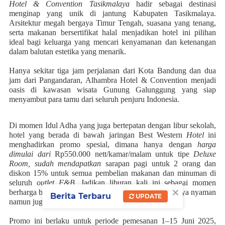
Hotel & Convention Tasikmalaya
hadir sebagai destinasi
menginap yang unik di jantung Kabupaten Tasikmalaya.
Arsitektur megah bergaya Timur Tengah, suasana yang tenang,
serta makanan bersertifikat halal menjadikan hotel ini pilihan
ideal bagi keluarga yang mencari kenyamanan dan ketenangan
dalam balutan estetika yang menarik.
Hanya sekitar tiga jam perjalanan dari Kota Bandung dan dua
jam dari Pangandaran, Alhambra Hotel & Convention menjadi
oasis di kawasan wisata Gunung Galunggung yang siap
menyambut para tamu dari seluruh penjuru Indonesia.
Di momen Idul Adha yang juga bertepatan dengan libur sekolah,
hotel yang berada di bawah jaringan Best Western
Hotel
ini
menghadirkan promo spesial, dimana hanya dengan
harga
dimulai dari
Rp550.000 nett/kamar/malam untuk tipe
Deluxe
Room,
sudah mendapatkan
sarapan pagi untuk 2 orang dan
diskon 15% untuk semua pembelian makanan dan minuman di
seluruh
outlet F&B.
Jadikan liburan kali ini sebagai momen
×
berharga bersama keluarga, di tempat yang bukan hanya nyaman
Berita Terbaru
UPDATE
namun juga
berstandar internasional.
Promo ini berlaku untuk periode pemesanan 1–15 Juni 2025,