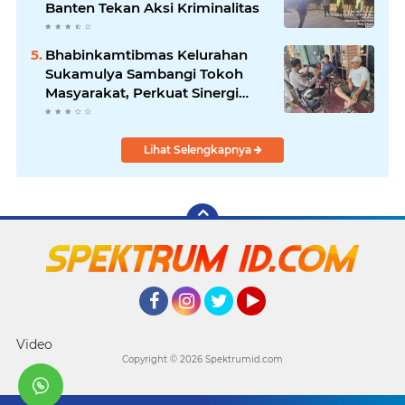
Banten Tekan Aksi Kriminalitas
Bhabinkamtibmas Kelurahan
Sukamulya Sambangi Tokoh
Masyarakat, Perkuat Sinergi
Jaga Kamtibmas
Lihat Selengkapnya
Facebook
Instagram
Twitter
YouTube
Video
Copyright ©
2026 Spektrumid.com