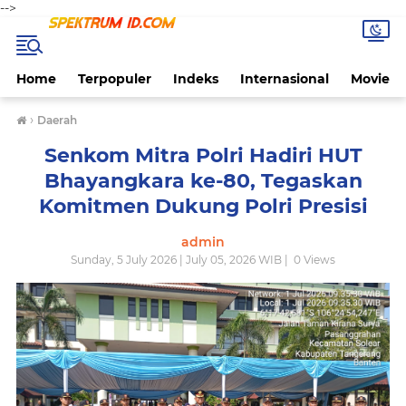
-->
Home
Terpopuler
Indeks
Internasional
Movie
›
Daerah
Senkom Mitra Polri Hadiri HUT
Bhayangkara ke-80, Tegaskan
Komitmen Dukung Polri Presisi
admin
Sunday, 5 July 2026 | July 05, 2026 WIB |
0
Views