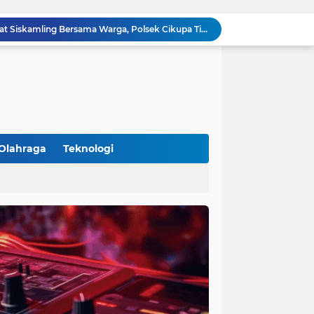
Aiptu Budiansyah Perkuat Siskamling Bersama Warga, Polsek Cikupa Tingkatkan Sinergi Jaga Kamtibmas
Polsek Cikupa Intensifkan Patroli Ops Cipkon KRYD, Antisipasi Gangguan Kamtibmas di Kawasan Citra Raya
Ka Polsubsektor Cikupa Mas Aktif Atur Arus Lalu Lintas Sore, Wujudkan Kamseltibcar Lantas
Polsek Cikupa Cek Lokasi Penemuan Buaya di Desa Budimulya, Satwa Dievakuasi Petugas Damkar
Polsek Cikupa Gelar Patroli dan Berikan Imbauan kepada Debt Collector, Cegah Gangguan Kamtibmas
Bhabinkamtibmas dan Babinsa Desa Bojong Gelar Warung Bhabinkamtibmas, Pererat Komunikasi dengan Warga
Bhabinkamtibmas Kelurahan Sukamulya Sambangi Tokoh Masyarakat, Perkuat Sinergi Jaga Kamtibmas
Kanit Lantas Polsek Cikupa Pimpin Patroli KRYD, Antisipasi Gangguan Kamtibmas di Sejumlah Titik Rawan
Olahraga
Teknologi
Bhabinkamtibmas Polsek Cikupa Dorong Semangat Warga Lewat Program Polisi Peduli Pengangguran di Desa Cibadak
(102)
(7)
Polisi Peduli Pendidikan, Kasat Binmas Polresta Tangerang Jadi Pembina Upacara di SMA IT Smart Syahida Cikupa