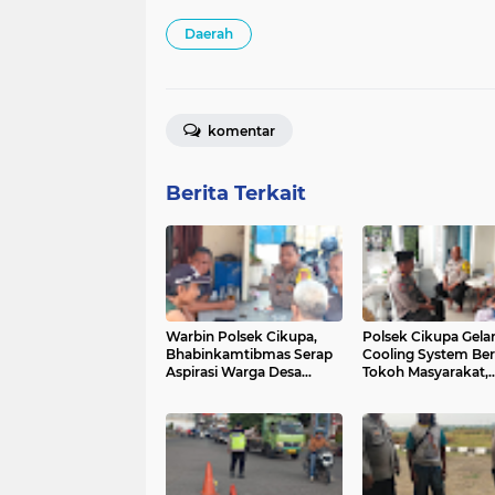
Daerah
komentar
Berita Terkait
Warbin Polsek Cikupa,
Polsek Cikupa Gela
Bhabinkamtibmas Serap
Cooling System Be
Aspirasi Warga Desa
Tokoh Masyarakat,
Bojong
Edukasi Warga Ceg
Karhutla