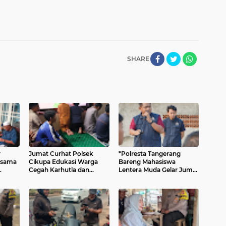
SHARE
r
Jumat Curhat Polsek
*Polresta Tangerang
rsama
Cikupa Edukasi Warga
Bareng Mahasiswa
Cegah Karhutla dan
Lentera Muda Gelar Jumat
ah
Larangan Membakar
Asri, Bersih-bersih
Sampah
Lingkungan di Tigaraksa*