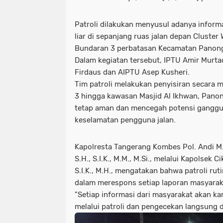
Patroli dilakukan menyusul adanya informa
liar di sepanjang ruas jalan depan Cluster
Bundaran 3 perbatasan Kecamatan Panon
Dalam kegiatan tersebut, IPTU Amir Murt
Firdaus dan AIPTU Asep Kusheri.
Tim patroli melakukan penyisiran secara 
3 hingga kawasan Masjid Al Ikhwan, Pano
tetap aman dan mencegah potensi gang
keselamatan pengguna jalan.
Kapolresta Tangerang Kombes Pol. Andi M.
S.H., S.I.K., M.M., M.Si., melalui Kapolsek 
S.I.K., M.H., mengatakan bahwa patroli ru
dalam merespons setiap laporan masyarak
"Setiap informasi dari masyarakat akan ka
melalui patroli dan pengecekan langsung d