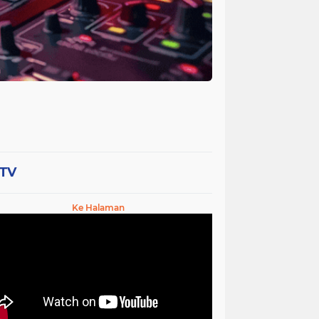
-TV
Ke Halaman