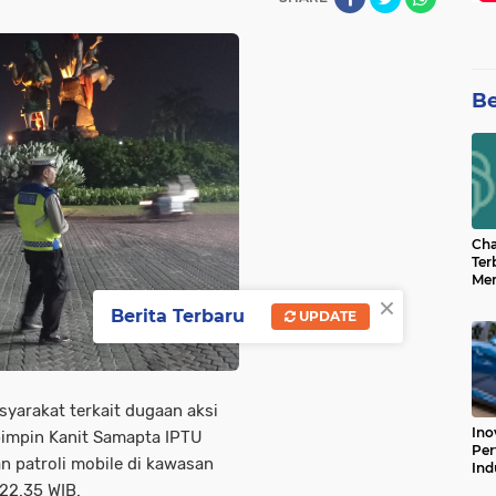
Be
Cha
Ter
Men
×
Bua
Berita Terbaru
Can
UPDATE
yarakat terkait dugaan aksi
Ino
ipimpin Kanit Samapta IPTU
Per
 patroli mobile di kawasan
Ind
 22.35 WIB.