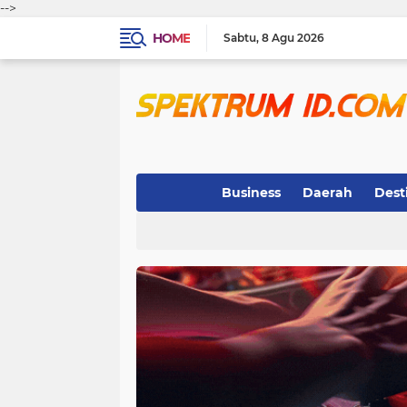
-->
HOME
Sabtu
8 Agu 2026
Business
Daerah
Dest
Indeks
(3)
(263)
(32)