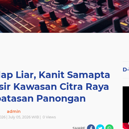
D
lap Liar, Kanit Samapta
sir Kawasan Citra Raya
batasan Panongan
admin
026 | July 05, 2026 WIB |
0
Views
SHARE