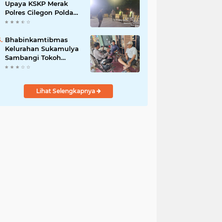
Upaya KSKP Merak
Polres Cilegon Polda
Banten Tekan Aksi
Kriminalitas
Bhabinkamtibmas
Kelurahan Sukamulya
Sambangi Tokoh
Masyarakat, Perkuat
Sinergi Jaga
Kamtibmas
Lihat Selengkapnya