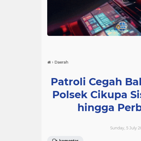
›
Daerah
Patroli Cegah Ba
Polsek Cikupa Si
hingga Per
Sunday, 5 July 2
komentar