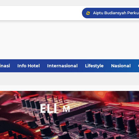
inasi
Info Hotel
Internasional
Lifestyle
Nasional
(1)
(148)
(27)
(903)