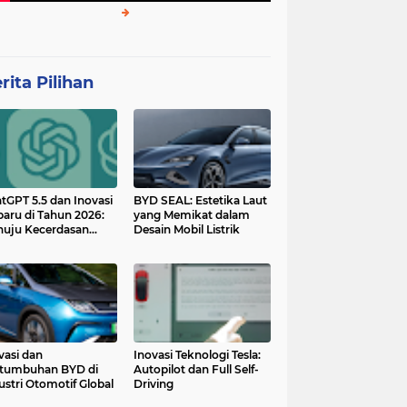
rita Pilihan
tGPT 5.5 dan Inovasi
BYD SEAL: Estetika Laut
baru di Tahun 2026:
yang Memikat dalam
uju Kecerdasan
Desain Mobil Listrik
tan yang Lebih
ggih dan Adaptif
vasi dan
Inovasi Teknologi Tesla:
tumbuhan BYD di
Autopilot dan Full Self-
ustri Otomotif Global
Driving