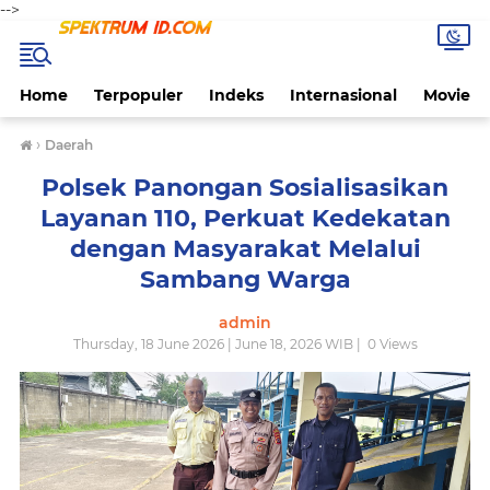
-->
Home
Terpopuler
Indeks
Internasional
Movie
›
Daerah
Polsek Panongan Sosialisasikan
Layanan 110, Perkuat Kedekatan
dengan Masyarakat Melalui
Sambang Warga
admin
Thursday, 18 June 2026 | June 18, 2026 WIB |
0
Views