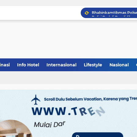
inasi
Info Hotel
Internasional
Lifestyle
Nasional
(1)
(148)
(27)
(903)