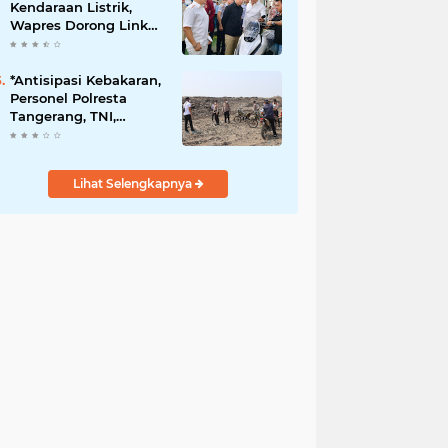
Kendaraan Listrik,
Wapres Dorong Link
and Match
Pendidikan–Industri
*Antisipasi Kebakaran,
Personel Polresta
Tangerang, TNI,
Damkar Patroli di TPA
Jatiwaringin*
Lihat Selengkapnya