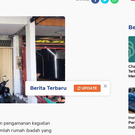
Be
Cha
Ter
Men
Bua
×
Can
Berita Terbaru
UPDATE
Ino
Per
n pengamanan kegiatan
Ind
jumlah rumah ibadah yang