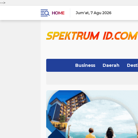
-->
HOME
Jum'at
7 Agu 2026
Business
Daerah
Dest
Indeks
(3)
(263)
(32)