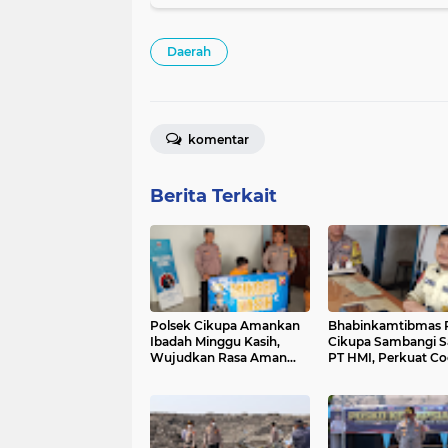
Daerah
komentar
Berita Terkait
Polsek Cikupa Amankan
Bhabinkamtibmas 
Ibadah Minggu Kasih,
Cikupa Sambangi 
Wujudkan Rasa Aman
PT HMI, Perkuat Co
bagi Jemaat di Tiga Gereja
System dan Kemitr
Kamtibmas