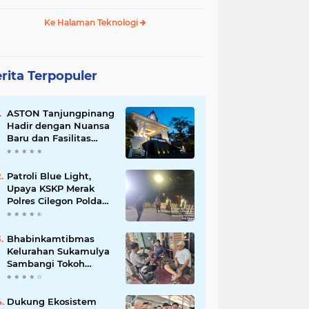
Ke Halaman Teknologi
rita Terpopuler
ASTON Tanjungpinang
Hadir dengan Nuansa
Baru dan Fasilitas
Lengkap untuk
Kenyamanan Tamu
Patroli Blue Light,
Upaya KSKP Merak
Polres Cilegon Polda
Banten Tekan Aksi
Kriminalitas
Bhabinkamtibmas
Kelurahan Sukamulya
Sambangi Tokoh
Masyarakat, Perkuat
Sinergi Jaga
Kamtibmas
Dukung Ekosistem