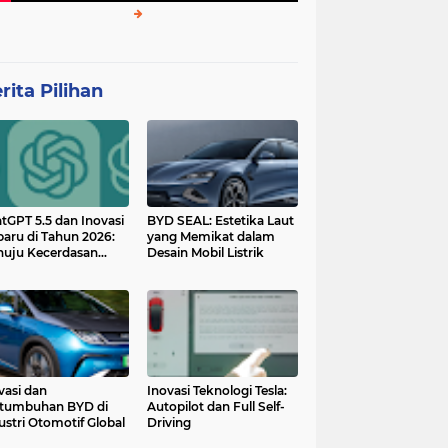
rita Pilihan
tGPT 5.5 dan Inovasi
BYD SEAL: Estetika Laut
baru di Tahun 2026:
yang Memikat dalam
uju Kecerdasan
Desain Mobil Listrik
tan yang Lebih
ggih dan Adaptif
vasi dan
Inovasi Teknologi Tesla:
tumbuhan BYD di
Autopilot dan Full Self-
ustri Otomotif Global
Driving