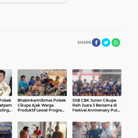
SHARE
Polsek
Bhabinkamtibmas Polsek
SSB CBK Junior Cikupa
Satpam
Cikupa Ajak Warga
Raih Juara 3 Bersama di
oling
Produktif Lewat Program
Festival Anniversary Putra
aan
Poliran di Desa
Cisereh 2026
Sukanagara