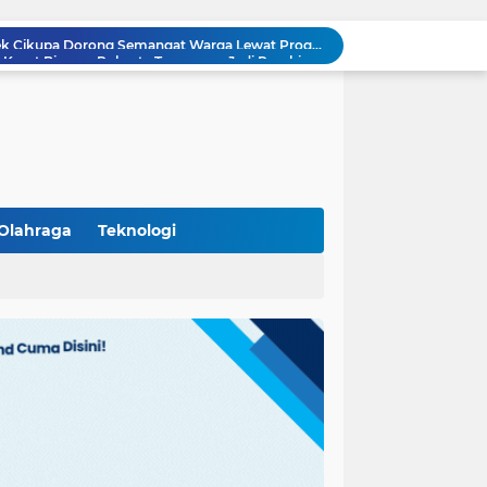
Polisi Peduli Pendidikan, Kasat Binmas Polresta Tangerang Jadi Pembina Upacara di SMA IT Smart Syahida Cikupa
Aiptu Budiansyah Perkuat Siskamling Bersama Warga, Polsek Cikupa Tingkatkan Sinergi Jaga Kamtibmas
Polsek Cikupa Intensifkan Patroli Ops Cipkon KRYD, Antisipasi Gangguan Kamtibmas di Kawasan Citra Raya
Ka Polsubsektor Cikupa Mas Aktif Atur Arus Lalu Lintas Sore, Wujudkan Kamseltibcar Lantas
Polsek Cikupa Cek Lokasi Penemuan Buaya di Desa Budimulya, Satwa Dievakuasi Petugas Damkar
Polsek Cikupa Gelar Patroli dan Berikan Imbauan kepada Debt Collector, Cegah Gangguan Kamtibmas
Bhabinkamtibmas dan Babinsa Desa Bojong Gelar Warung Bhabinkamtibmas, Pererat Komunikasi dengan Warga
Bhabinkamtibmas Kelurahan Sukamulya Sambangi Tokoh Masyarakat, Perkuat Sinergi Jaga Kamtibmas
Olahraga
Teknologi
Kanit Lantas Polsek Cikupa Pimpin Patroli KRYD, Antisipasi Gangguan Kamtibmas di Sejumlah Titik Rawan
(102)
(7)
Bhabinkamtibmas Polsek Cikupa Dorong Semangat Warga Lewat Program Polisi Peduli Pengangguran di Desa Cibadak