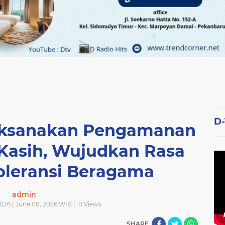
D
aksanakan Pengamanan
Kasih, Wujudkan Rasa
oleransi Beragama
admin
026 | June 08, 2026 WIB |
0
Views
SHARE