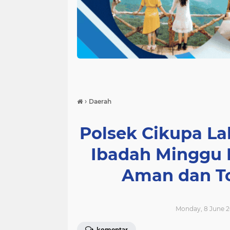
›
Daerah
Polsek Cikupa L
Ibadah Minggu 
Aman dan T
Monday, 8 June 2
komentar