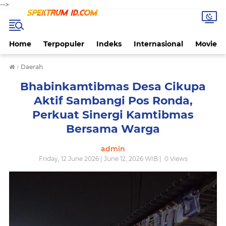
-->
Home
Terpopuler
Indeks
Internasional
Movie
›
Daerah
Bhabinkamtibmas Desa Cikupa
Aktif Sambangi Pos Ronda,
Perkuat Sinergi Kamtibmas
Bersama Warga
admin
Friday, 12 June 2026 | June 12, 2026 WIB |
0
Views