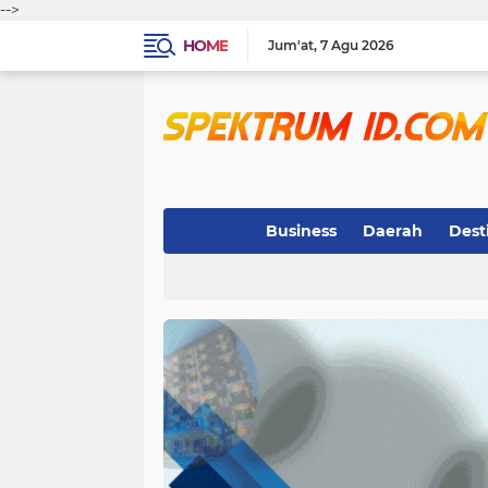
-->
HOME
Jum'at
7 Agu 2026
Business
Daerah
Dest
Indeks
(3)
(263)
(32)