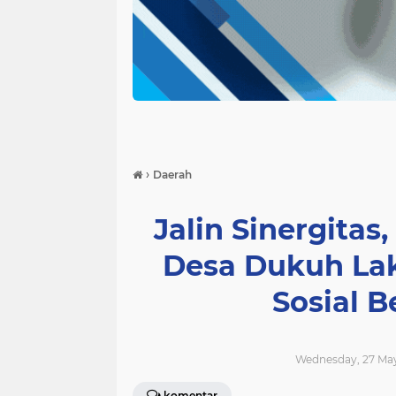
›
Daerah
Jalin Sinergita
Desa Dukuh La
Sosial 
Wednesday, 27 May
komentar