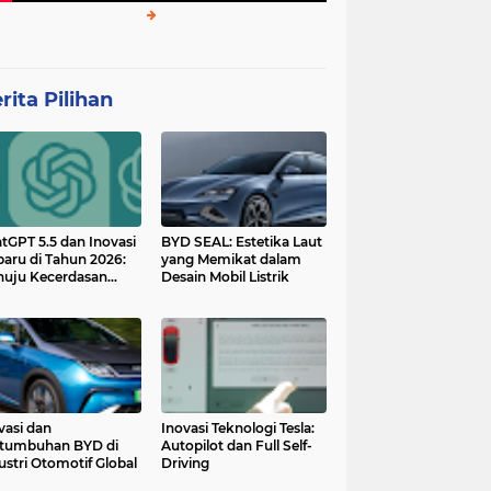
rita Pilihan
tGPT 5.5 dan Inovasi
BYD SEAL: Estetika Laut
baru di Tahun 2026:
yang Memikat dalam
uju Kecerdasan
Desain Mobil Listrik
tan yang Lebih
ggih dan Adaptif
vasi dan
Inovasi Teknologi Tesla:
tumbuhan BYD di
Autopilot dan Full Self-
ustri Otomotif Global
Driving