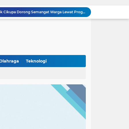
Bhabinkamtibmas Polsek Cikupa Dorong Semangat Warga Lewat Program Polisi Peduli Pengangguran di Desa Cibadak
Polisi Peduli Pendidikan, Kasat Binmas Polresta Tangerang Jadi Pembina Upacara di SMA IT Smart Syahida Cikupa
Aiptu Budiansyah Perkuat Siskamling Bersama Warga, Polsek Cikupa Tingkatkan Sinergi Jaga Kamtibmas
Polsek Cikupa Intensifkan Patroli Ops Cipkon KRYD, Antisipasi Gangguan Kamtibmas di Kawasan Citra Raya
Ka Polsubsektor Cikupa Mas Aktif Atur Arus Lalu Lintas Sore, Wujudkan Kamseltibcar Lantas
Polsek Cikupa Cek Lokasi Penemuan Buaya di Desa Budimulya, Satwa Dievakuasi Petugas Damkar
Polsek Cikupa Gelar Patroli dan Berikan Imbauan kepada Debt Collector, Cegah Gangguan Kamtibmas
Bhabinkamtibmas dan Babinsa Desa Bojong Gelar Warung Bhabinkamtibmas, Pererat Komunikasi dengan Warga
Olahraga
Teknologi
Bhabinkamtibmas Kelurahan Sukamulya Sambangi Tokoh Masyarakat, Perkuat Sinergi Jaga Kamtibmas
(102)
(7)
Kanit Lantas Polsek Cikupa Pimpin Patroli KRYD, Antisipasi Gangguan Kamtibmas di Sejumlah Titik Rawan