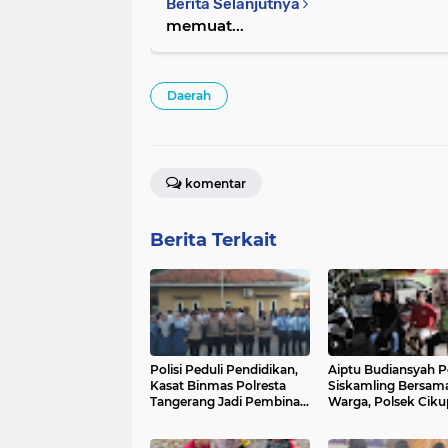
Berita Selanjutnya
memuat...
Daerah
komentar
Berita Terkait
Polisi Peduli Pendidikan,
Aiptu Budiansyah P
Kasat Binmas Polresta
Siskamling Bersam
Tangerang Jadi Pembina
Warga, Polsek Ciku
Upacara di SMA IT Smart
Tingkatkan Sinergi 
Syahida Cikupa
Kamtibmas