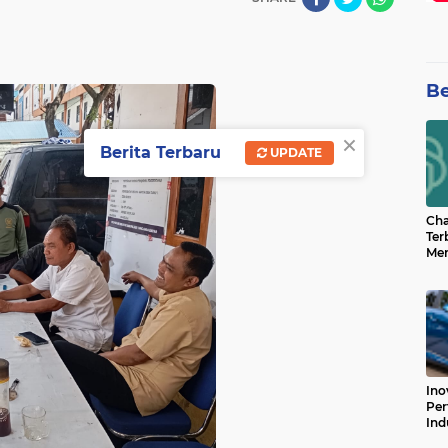
Be
×
Berita Terbaru
UPDATE
Cha
Ter
Men
Bua
Can
Ino
Per
Ind