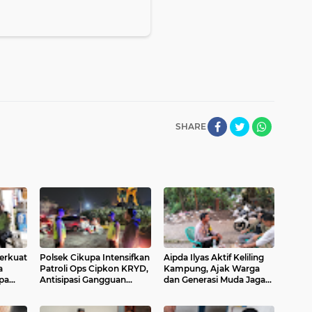
SHARE
erkuat
Polsek Cikupa Intensifkan
Aipda Ilyas Aktif Keliling
a
Patroli Ops Cipkon KRYD,
Kampung, Ajak Warga
pa
Antisipasi Gangguan
dan Generasi Muda Jaga
Jaga
Kamtibmas di Kawasan
Kamtibmas di Sukamulya
Citra Raya