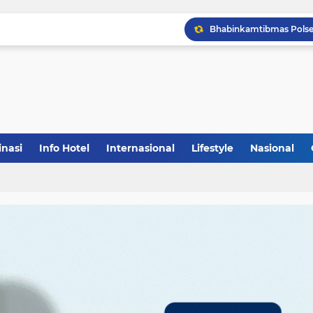
inasi
Info Hotel
Internasional
Lifestyle
Nasional
(1)
(148)
(27)
(903)