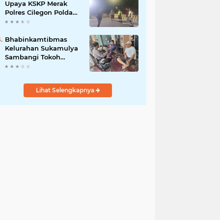
Upaya KSKP Merak
Polres Cilegon Polda
Banten Tekan Aksi
Kriminalitas
Bhabinkamtibmas
Kelurahan Sukamulya
Sambangi Tokoh
Masyarakat, Perkuat
Sinergi Jaga
Kamtibmas
Lihat Selengkapnya