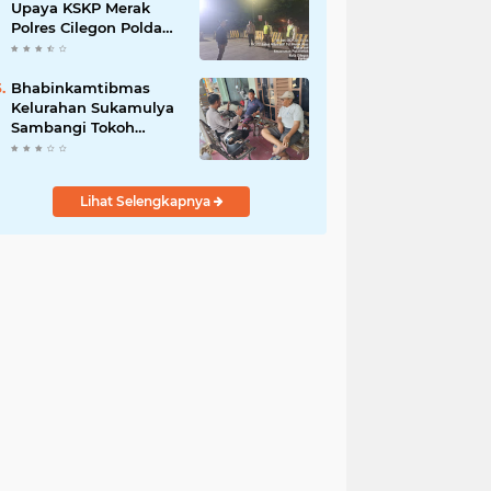
Upaya KSKP Merak
Polres Cilegon Polda
Banten Tekan Aksi
Kriminalitas
Bhabinkamtibmas
Kelurahan Sukamulya
Sambangi Tokoh
Masyarakat, Perkuat
Sinergi Jaga
Kamtibmas
Lihat Selengkapnya