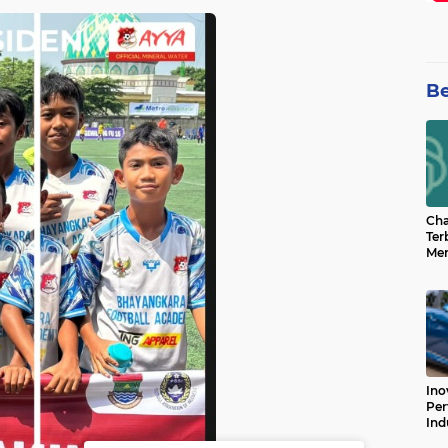
Be
Cha
Ter
Men
Bua
Can
Ino
Per
Ind