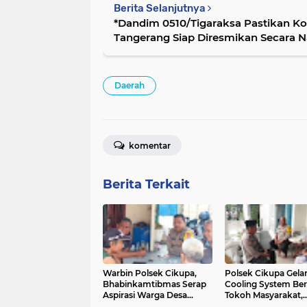
Berita Selanjutnya
*Dandim 0510/Tigaraksa Pastikan Kop
Tangerang Siap Diresmikan Secara N
Daerah
komentar
Berita Terkait
Warbin Polsek Cikupa,
Polsek Cikupa Gela
Bhabinkamtibmas Serap
Cooling System Be
Aspirasi Warga Desa
Tokoh Masyarakat,
Bojong
Edukasi Warga Ceg