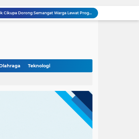
Polisi Peduli Pendidikan, Kasat Binmas Polresta Tangerang Jadi Pembina Upacara di SMA IT Smart Syahida Cikupa
Aiptu Budiansyah Perkuat Siskamling Bersama Warga, Polsek Cikupa Tingkatkan Sinergi Jaga Kamtibmas
Polsek Cikupa Intensifkan Patroli Ops Cipkon KRYD, Antisipasi Gangguan Kamtibmas di Kawasan Citra Raya
Ka Polsubsektor Cikupa Mas Aktif Atur Arus Lalu Lintas Sore, Wujudkan Kamseltibcar Lantas
Polsek Cikupa Cek Lokasi Penemuan Buaya di Desa Budimulya, Satwa Dievakuasi Petugas Damkar
Polsek Cikupa Gelar Patroli dan Berikan Imbauan kepada Debt Collector, Cegah Gangguan Kamtibmas
Bhabinkamtibmas dan Babinsa Desa Bojong Gelar Warung Bhabinkamtibmas, Pererat Komunikasi dengan Warga
Bhabinkamtibmas Kelurahan Sukamulya Sambangi Tokoh Masyarakat, Perkuat Sinergi Jaga Kamtibmas
Olahraga
Teknologi
Kanit Lantas Polsek Cikupa Pimpin Patroli KRYD, Antisipasi Gangguan Kamtibmas di Sejumlah Titik Rawan
(102)
(7)
Bhabinkamtibmas Polsek Cikupa Dorong Semangat Warga Lewat Program Polisi Peduli Pengangguran di Desa Cibadak