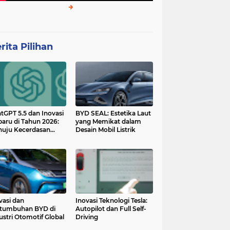
rita Pilihan
tGPT 5.5 dan Inovasi
BYD SEAL: Estetika Laut
baru di Tahun 2026:
yang Memikat dalam
uju Kecerdasan
Desain Mobil Listrik
tan yang Lebih
ggih dan Adaptif
vasi dan
Inovasi Teknologi Tesla:
tumbuhan BYD di
Autopilot dan Full Self-
ustri Otomotif Global
Driving