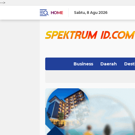
-->
HOME
Sabtu
8 Agu 2026
Business
Daerah
Dest
Indeks
(3)
(263)
(32)