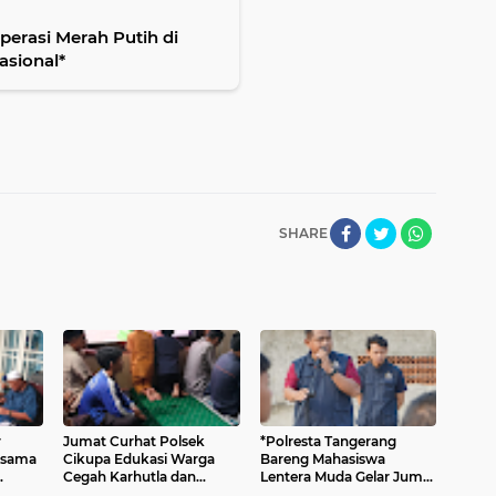
erasi Merah Putih di
asional*
SHARE
r
Jumat Curhat Polsek
*Polresta Tangerang
rsama
Cikupa Edukasi Warga
Bareng Mahasiswa
Cegah Karhutla dan
Lentera Muda Gelar Jumat
ah
Larangan Membakar
Asri, Bersih-bersih