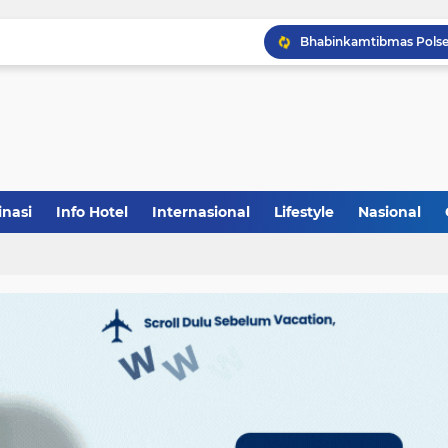
inasi
Info Hotel
Internasional
Lifestyle
Nasional
(1)
(148)
(27)
(903)