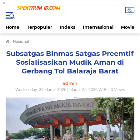
-->
Home
Terpopuler
Indeks
Internasional
Movie
›
Nasional
Subsatgas Binmas Satgas Preemtif
Sosialisasikan Mudik Aman di
Gerbang Tol Balaraja Barat
admin
Wednesday, 25 March 2026 | March 25, 2026 WIB |
0
Views