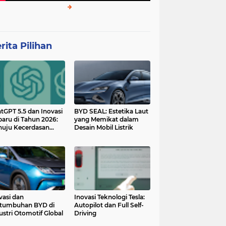
rita Pilihan
tGPT 5.5 dan Inovasi
BYD SEAL: Estetika Laut
baru di Tahun 2026:
yang Memikat dalam
uju Kecerdasan
Desain Mobil Listrik
tan yang Lebih
ggih dan Adaptif
vasi dan
Inovasi Teknologi Tesla:
tumbuhan BYD di
Autopilot dan Full Self-
ustri Otomotif Global
Driving