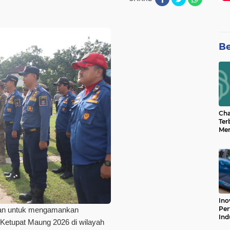
Be
Cha
Ter
Men
Bua
Can
Ino
Per
nkan untuk mengamankan
Ind
si Ketupat Maung 2026 di wilayah