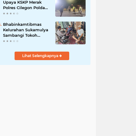
Upaya KSKP Merak
Polres Cilegon Polda
Banten Tekan Aksi
Kriminalitas
Bhabinkamtibmas
Kelurahan Sukamulya
Sambangi Tokoh
Masyarakat, Perkuat
Sinergi Jaga
Kamtibmas
Lihat Selengkapnya