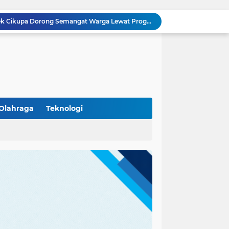
Polisi Peduli Pendidikan, Kasat Binmas Polresta Tangerang Jadi Pembina Upacara di SMA IT Smart Syahida Cikupa
Aiptu Budiansyah Perkuat Siskamling Bersama Warga, Polsek Cikupa Tingkatkan Sinergi Jaga Kamtibmas
Polsek Cikupa Intensifkan Patroli Ops Cipkon KRYD, Antisipasi Gangguan Kamtibmas di Kawasan Citra Raya
Ka Polsubsektor Cikupa Mas Aktif Atur Arus Lalu Lintas Sore, Wujudkan Kamseltibcar Lantas
Polsek Cikupa Cek Lokasi Penemuan Buaya di Desa Budimulya, Satwa Dievakuasi Petugas Damkar
Polsek Cikupa Gelar Patroli dan Berikan Imbauan kepada Debt Collector, Cegah Gangguan Kamtibmas
Bhabinkamtibmas dan Babinsa Desa Bojong Gelar Warung Bhabinkamtibmas, Pererat Komunikasi dengan Warga
Bhabinkamtibmas Kelurahan Sukamulya Sambangi Tokoh Masyarakat, Perkuat Sinergi Jaga Kamtibmas
Olahraga
Teknologi
Kanit Lantas Polsek Cikupa Pimpin Patroli KRYD, Antisipasi Gangguan Kamtibmas di Sejumlah Titik Rawan
(102)
(7)
Bhabinkamtibmas Polsek Cikupa Dorong Semangat Warga Lewat Program Polisi Peduli Pengangguran di Desa Cibadak