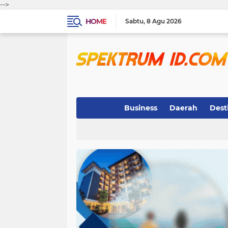
-->
HOME
Sabtu
8 Agu 2026
Business
Daerah
Dest
Indeks
(3)
(263)
(32)