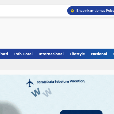
inasi
Info Hotel
Internasional
Lifestyle
Nasional
(1)
(148)
(27)
(903)