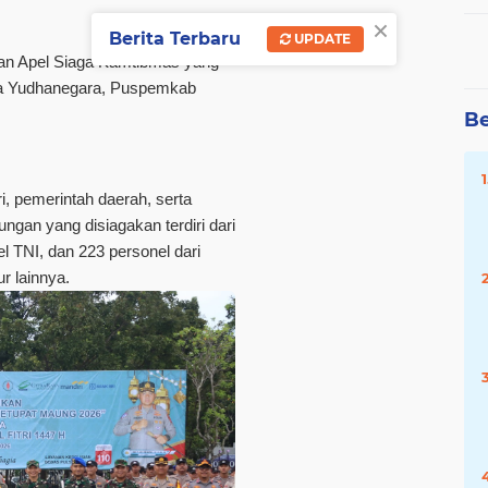
×
Berita Terbaru
UPDATE
aan Apel Siaga Kamtibmas yang
ana Yudhanegara, Puspemkab
Be
i, pemerintah daerah, serta
ngan yang disiagakan terdiri dari
l TNI, dan 223 personel dari
r lainnya.