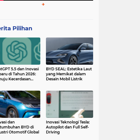
rita Pilihan
tGPT 5.5 dan Inovasi
BYD SEAL: Estetika Laut
baru di Tahun 2026:
yang Memikat dalam
uju Kecerdasan
Desain Mobil Listrik
tan yang Lebih
ggih dan Adaptif
vasi dan
Inovasi Teknologi Tesla:
tumbuhan BYD di
Autopilot dan Full Self-
ustri Otomotif Global
Driving