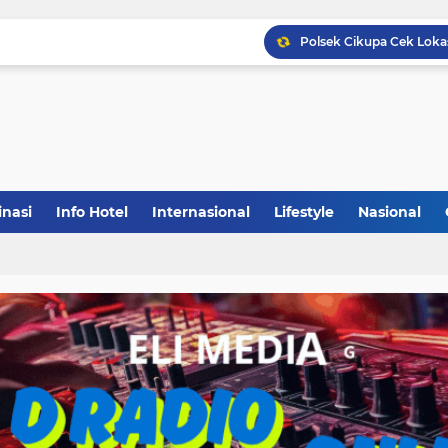
inasi
Info Hotel
Internasional
Lifestyle
Nasional
(1)
(148)
(27)
(903)