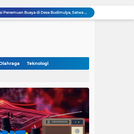
Polsek Cikupa Gelar Patroli dan Berikan Imbauan kepada Debt Collector, Cegah Gangguan Kamtibmas
Bhabinkamtibmas dan Babinsa Desa Bojong Gelar Warung Bhabinkamtibmas, Pererat Komunikasi dengan Warga
Bhabinkamtibmas Kelurahan Sukamulya Sambangi Tokoh Masyarakat, Perkuat Sinergi Jaga Kamtibmas
Kanit Lantas Polsek Cikupa Pimpin Patroli KRYD, Antisipasi Gangguan Kamtibmas di Sejumlah Titik Rawan
Bhabinkamtibmas Polsek Cikupa Dorong Semangat Warga Lewat Program Polisi Peduli Pengangguran di Desa Cibadak
Polisi Peduli Pendidikan, Kasat Binmas Polresta Tangerang Jadi Pembina Upacara di SMA IT Smart Syahida Cikupa
Aiptu Budiansyah Perkuat Siskamling Bersama Warga, Polsek Cikupa Tingkatkan Sinergi Jaga Kamtibmas
Polsek Cikupa Intensifkan Patroli Ops Cipkon KRYD, Antisipasi Gangguan Kamtibmas di Kawasan Citra Raya
Olahraga
Teknologi
Ka Polsubsektor Cikupa Mas Aktif Atur Arus Lalu Lintas Sore, Wujudkan Kamseltibcar Lantas
(102)
(7)
Polsek Cikupa Cek Lokasi Penemuan Buaya di Desa Budimulya, Satwa Dievakuasi Petugas Damkar