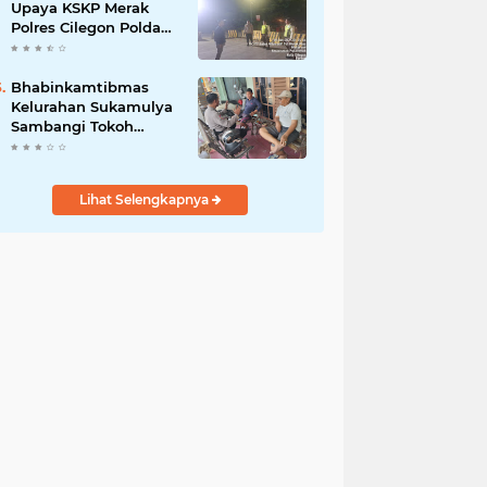
Upaya KSKP Merak
Polres Cilegon Polda
Banten Tekan Aksi
Kriminalitas
Bhabinkamtibmas
Kelurahan Sukamulya
Sambangi Tokoh
Masyarakat, Perkuat
Sinergi Jaga
Kamtibmas
Lihat Selengkapnya