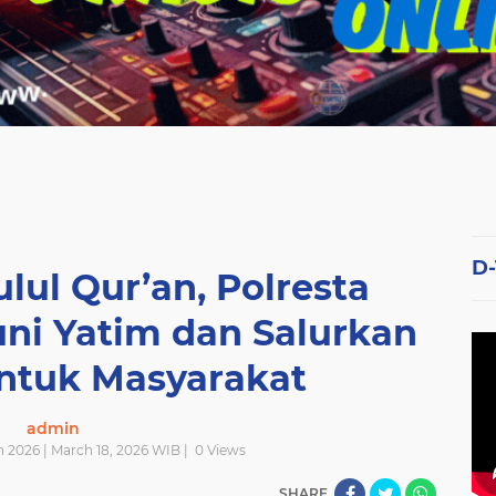
D
lul Qur’an, Polresta
ni Yatim dan Salurkan
ntuk Masyarakat
admin
 2026 | March 18, 2026 WIB |
0
Views
SHARE