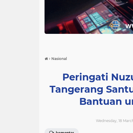
›
Nasional
Peringati Nuzu
Tangerang Santu
Bantuan u
Wednesday, 18 March
komentar