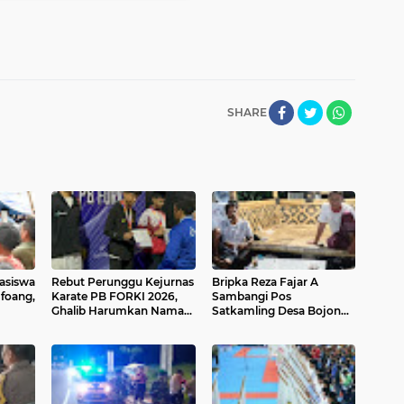
SHARE
hasiswa
Rebut Perunggu Kejurnas
Bripka Reza Fajar A
foang,
Karate PB FORKI 2026,
Sambangi Pos
Ghalib Harumkan Nama
Satkamling Desa Bojong,
uktur
Kepri
Perkuat Kamtibmas
di
Bersama Warga