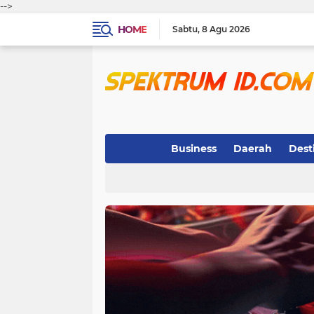
-->
HOME
Sabtu
8 Agu 2026
Business
Daerah
Dest
Indeks
(3)
(263)
(32)