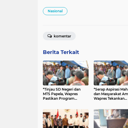
Nasional
komentar
Berita Terkait
*Tinjau SD Negeri dan
*Serap Aspirasi Ma
MTS Papela, Wapres
dan Masyarakat Am
Pastikan Program
Wapres Tekankan
Prioritas Presiden
Percepatan Infrastr
Jangkau Wilayah 3T*
dan Layanan Dasar 
NTT*