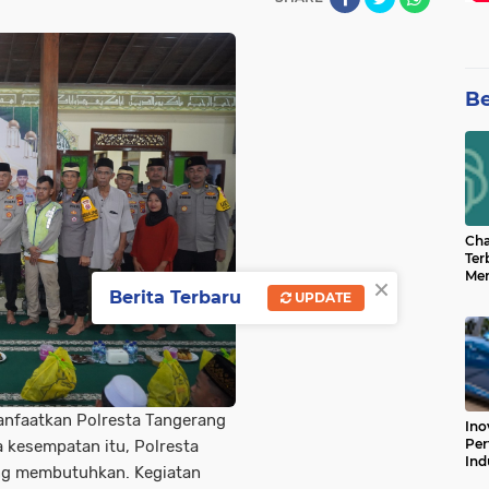
Be
Cha
Ter
Men
×
Bua
Berita Terbaru
UPDATE
Can
anfaatkan Polresta Tangerang
Ino
Per
 kesempatan itu, Polresta
Ind
ng membutuhkan. Kegiatan