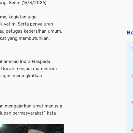
rang, Senin (16/3/2026).
ama, kegiatan juga
k yatim. Serta penyaluran
au petugas kebersihan umum,
Be
rakat yang membutuhkan.
Muhammad Indra Waspada
l Qur’an menjadi momentum
aligus meningkatkan
r’an mengajarkan umat manusia
dupan bermasyarakat," kata