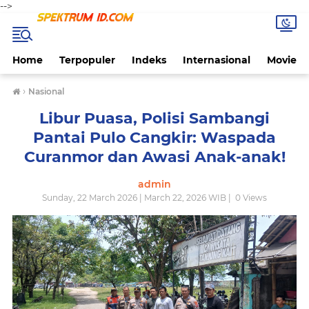
-->
Home
Terpopuler
Indeks
Internasional
Movie
›
Nasional
Libur Puasa, Polisi Sambangi
Pantai Pulo Cangkir: Waspada
Curanmor dan Awasi Anak-anak!
admin
Sunday, 22 March 2026 | March 22, 2026 WIB |
0
Views