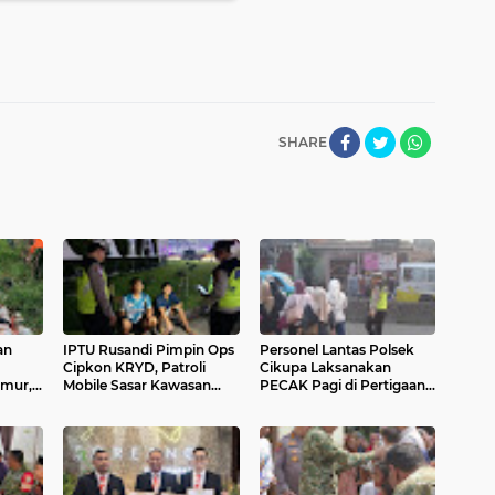
SHARE
an
IPTU Rusandi Pimpin Ops
Personel Lantas Polsek
Cipkon KRYD, Patroli
Cikupa Laksanakan
imur,
Mobile Sasar Kawasan
PECAK Pagi di Pertigaan
dim
Industri di Cikupa
Columbus PT Chingluh