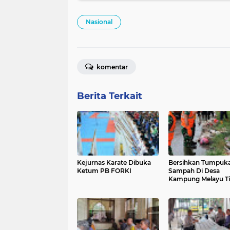
Nasional
komentar
Berita Terkait
Kejurnas Karate Dibuka
Bersihkan Tumpuk
Ketum PB FORKI
Sampah Di Desa
Kampung Melayu T
Satgas Sampah Ko
Tangani Keluhan
Masyarakat