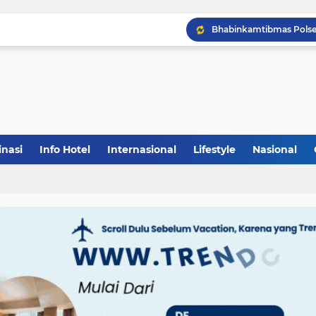
inasi
Info Hotel
Internasional
Lifestyle
Nasional
(1)
(148)
(27)
(903)