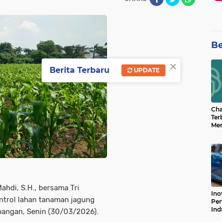
Be
×
Berita Terbaru
UPDATE
Cha
Ter
Men
Bua
Can
ahdi, S.H., bersama Tri
Ino
ntrol lahan tanaman jagung
Per
Ind
pangan, Senin (30/03/2026).