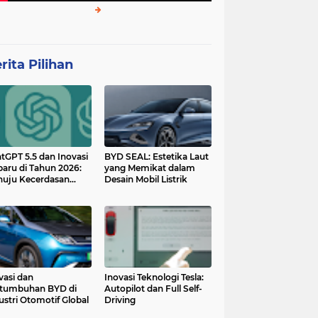
rita Pilihan
tGPT 5.5 dan Inovasi
BYD SEAL: Estetika Laut
baru di Tahun 2026:
yang Memikat dalam
uju Kecerdasan
Desain Mobil Listrik
tan yang Lebih
ggih dan Adaptif
vasi dan
Inovasi Teknologi Tesla:
tumbuhan BYD di
Autopilot dan Full Self-
ustri Otomotif Global
Driving