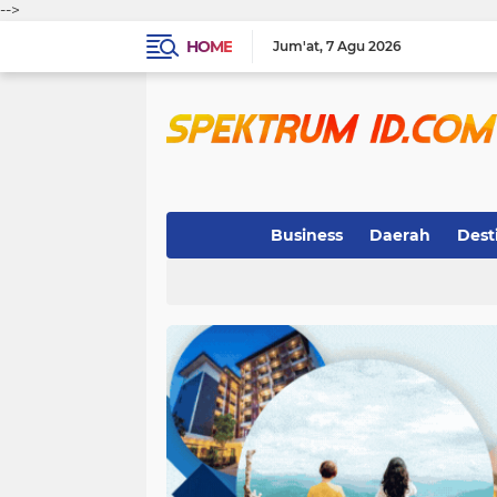
-->
HOME
Jum'at
7 Agu 2026
Business
Daerah
Dest
Indeks
(3)
(263)
(32)