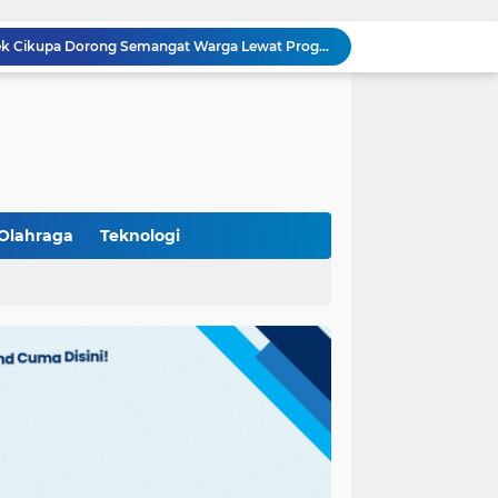
Polisi Peduli Pendidikan, Kasat Binmas Polresta Tangerang Jadi Pembina Upacara di SMA IT Smart Syahida Cikupa
Aiptu Budiansyah Perkuat Siskamling Bersama Warga, Polsek Cikupa Tingkatkan Sinergi Jaga Kamtibmas
Polsek Cikupa Intensifkan Patroli Ops Cipkon KRYD, Antisipasi Gangguan Kamtibmas di Kawasan Citra Raya
Ka Polsubsektor Cikupa Mas Aktif Atur Arus Lalu Lintas Sore, Wujudkan Kamseltibcar Lantas
Polsek Cikupa Cek Lokasi Penemuan Buaya di Desa Budimulya, Satwa Dievakuasi Petugas Damkar
Polsek Cikupa Gelar Patroli dan Berikan Imbauan kepada Debt Collector, Cegah Gangguan Kamtibmas
Bhabinkamtibmas dan Babinsa Desa Bojong Gelar Warung Bhabinkamtibmas, Pererat Komunikasi dengan Warga
Bhabinkamtibmas Kelurahan Sukamulya Sambangi Tokoh Masyarakat, Perkuat Sinergi Jaga Kamtibmas
Olahraga
Teknologi
Kanit Lantas Polsek Cikupa Pimpin Patroli KRYD, Antisipasi Gangguan Kamtibmas di Sejumlah Titik Rawan
(102)
(7)
Bhabinkamtibmas Polsek Cikupa Dorong Semangat Warga Lewat Program Polisi Peduli Pengangguran di Desa Cibadak